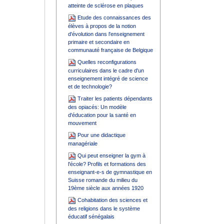
atteinte de sclérose en plaques
Etude des connaissances des
élèves à propos de la notion
d'évolution dans l'enseignement
primaire et secondaire en
communauté française de Belgique
Quelles reconfigurations
curriculaires dans le cadre d'un
enseignement intégré de science
et de technologie?
Traiter les patients dépendants
des opiacés: Un modèle
d'éducation pour la santé en
mouvement
Pour une didactique
managériale
Qui peut enseigner la gym à
l'école? Profils et formations des
enseignant-e-s de gymnastique en
Suisse romande du milieu du
19ème siècle aux années 1920
Cohabitation des sciences et
des religions dans le système
éducatif sénégalais