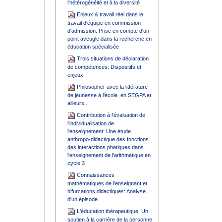
l'hétérogénéité et à la diversité
Enjeux & travail réel dans le
travail d'équipe en commission
d'admission: Prise en compte d'un
point aveugle dans la recherche en
éducation spécialisée
Trois situations de déclaration
de compétences: Dispositifs et
enjeux
Philosopher avec la littérature
de jeunesse à l'école, en SEGPA et
ailleurs...
Contribution à l'évaluation de
l'individualisation de
l'enseignement: Une étude
anthropo-didactique des fonctions
des interactions phatiques dans
l'enseignement de l'arithmétique en
cycle 3
Connaissances
mathématiques de l'enseignant et
bifurcations didactiques: Analyse
d'un épisode
L'éducation thérapeutique: Un
soutien à la carrière de la personne