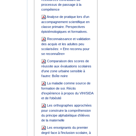
processus de passage à la
compétence
Analyse de pratique lors d'un
accompagnement scientifique en
classe primaire. Perspectives
épistémologiques et formatives.
Reconnaissance et validation
des acquis et les adultes peu
scolarisées: « Etre reconnu pour
se reconnaître»
Comparaison des scores de
réussite aux évaluations scolaires
d'une zone urbaine sensible à
l'autre: Boîte noire
La maladie comme source de
formation de soi. Récits
d'expérience à propos du VIH/SIDA
et de l'obésité
Les orthographes approchées
pour construire la compréhension
du principe alphabétique d'élèves
de la maternelle
Les enseignants du premier
degré face à l'inclusion scolaire, à