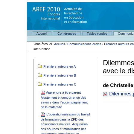
Aller
au
contenu.
|
Aller
à
Navigation
la
Accueil
Conférences
Tables rondes
Communica
Outils
navigation
personnels
Vous êtes ici :
Accueil
/
Communications orales
/
Premiers auteurs en
intervention
Dilemmes 
Navigation
Premiers auteurs en A
avec le di
Premiers auteurs en B
Premiers auteurs en C
de Christell
Apprendre à être parent:
Dilemmes.
Ajustement et concurrence des
savoirs dans l'accompagnement
de la maternité
L'opérationnalisation du travail
de formation dans la ZPD des
enseignants novices: Acquisition
des sources et mobilisation des
ressources contribuant au