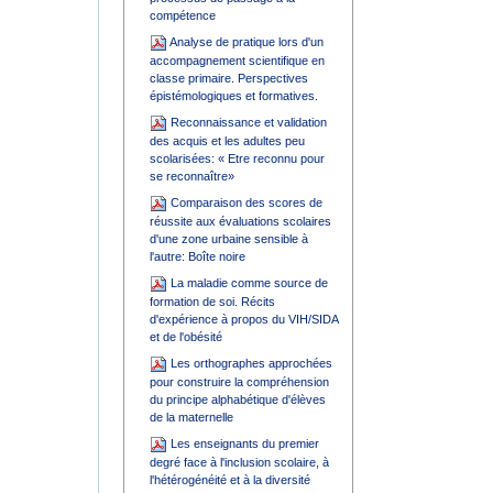
compétence
Analyse de pratique lors d'un
accompagnement scientifique en
classe primaire. Perspectives
épistémologiques et formatives.
Reconnaissance et validation
des acquis et les adultes peu
scolarisées: « Etre reconnu pour
se reconnaître»
Comparaison des scores de
réussite aux évaluations scolaires
d'une zone urbaine sensible à
l'autre: Boîte noire
La maladie comme source de
formation de soi. Récits
d'expérience à propos du VIH/SIDA
et de l'obésité
Les orthographes approchées
pour construire la compréhension
du principe alphabétique d'élèves
de la maternelle
Les enseignants du premier
degré face à l'inclusion scolaire, à
l'hétérogénéité et à la diversité