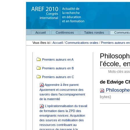
Aller
au
contenu.
|
Aller
à
Navigation
la
Accueil
Conférences
Tables rondes
Communica
Outils
navigation
personnels
Vous êtes ici :
Accueil
/
Communications orales
/
Premiers auteurs en
Philosophe
Navigation
Premiers auteurs en A
l'école, e
Premiers auteurs en B
Mots-clés ass
Premiers auteurs en C
de Edwige Ch
Apprendre à être parent:
Philosopher
Ajustement et concurrence des
savoirs dans l'accompagnement
bytes)
de la maternité
L'opérationnalisation du travail
de formation dans la ZPD des
enseignants novices: Acquisition
des sources et mobilisation des
ressources contribuant au
processus de passage à la