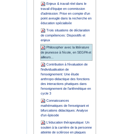
Enjeux & travail réel dans le
travail d'équipe en commission
d'admission: Prise en compte d'un
point aveugle dans la recherche en
éducation spécialisée
Trois situations de déclaration
de compétences: Dispositifs et
enjeux
Philosopher avec la littérature
de jeunesse à l'école, en SEGPA et
ailleurs...
Contribution à l'évaluation de
l'individualisation de
l'enseignement: Une étude
anthropo-didactique des fonctions
des interactions phatiques dans
l'enseignement de l'arithmétique en
cycle 3
Connaissances
mathématiques de l'enseignant et
bifurcations didactiques: Analyse
d'un épisode
L'éducation thérapeutique: Un
soutien à la carrière de la personne
atteinte de sclérose en plaques