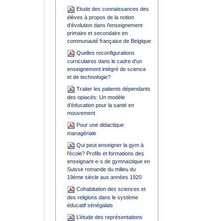
Etude des connaissances des
élèves à propos de la notion
d'évolution dans l'enseignement
primaire et secondaire en
communauté française de Belgique
Quelles reconfigurations
curriculaires dans le cadre d'un
enseignement intégré de science
et de technologie?
Traiter les patients dépendants
des opiacés: Un modèle
d'éducation pour la santé en
mouvement
Pour une didactique
managériale
Qui peut enseigner la gym à
l'école? Profils et formations des
enseignant-e-s de gymnastique en
Suisse romande du milieu du
19ème siècle aux années 1920
Cohabitation des sciences et
des religions dans le système
éducatif sénégalais
L’étude des représentations