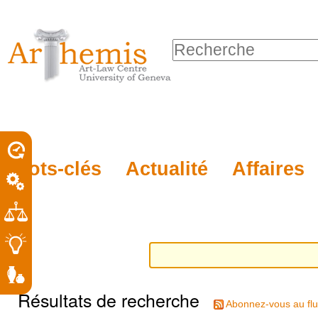
Outils
Sections
Aller
personnels
au
Chercher par
contenu.
Recherche
|
avancée…
Aller
à
la
porel
Mots-clés
Actualité
Affaires
navigation
roit
Résultats de recherche
Abonnez-vous au flu