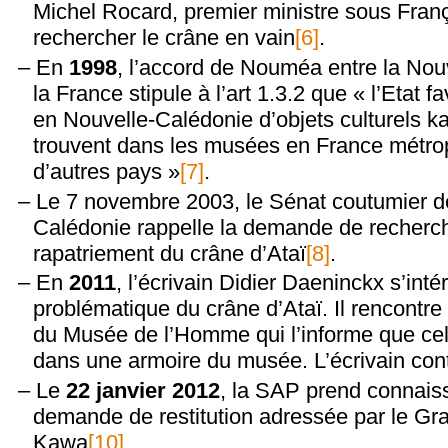
Michel Rocard, premier ministre sous Franço
rechercher le crâne en vain
[6]
.
En
1998
, l’accord de Nouméa entre la Nou
la France stipule à l’art 1.3.2 que « l’Etat fa
en Nouvelle-Calédonie d’objets culturels k
trouvent dans les musées en France métrop
d’autres pays »
[7]
.
Le 7 novembre 2003, le Sénat coutumier d
Calédonie rappelle la demande de recherch
rapatriement du crâne d’Ataï
[8]
.
En
2011
, l’écrivain Didier Daeninckx s’inté
problématique du crâne d’Ataï. Il rencontr
du Musée de l’Homme qui l’informe que celu
dans une armoire du musée. L’écrivain con
Le
22 janvier 2012
, la SAP prend connais
demande de restitution adressée par le Gr
Kawa
[10]
.