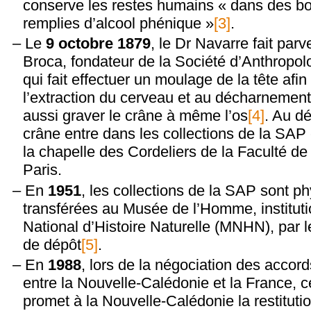
conserve les restes humains « dans des boi
remplies d’alcool phénique »
[3]
.
Le
9 octobre 1879
, le Dr Navarre fait parv
Broca, fondateur de la Société d’Anthropol
qui fait effectuer un moulage de la tête afi
l’extraction du cerveau et au décharnement de
aussi graver le crâne à même l’os
[4]
. Au d
crâne entre dans les collections de la SAP 
la chapelle des Cordeliers de la Faculté d
Paris.
En
1951
, les collections de la SAP sont 
transférées au Musée de l’Homme, institu
National d’Histoire Naturelle (MNHN), par le
de dépôt
[5]
.
En
1988
, lors de la négociation des accor
entre la Nouvelle-Calédonie et la France, c
promet à la Nouvelle-Calédonie la restitutio