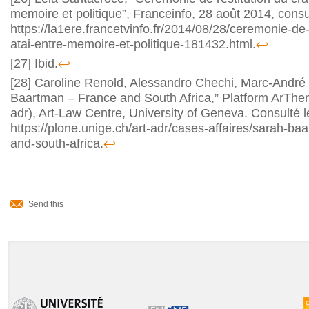
memoire et politique”, Franceinfo, 28 août 2014, consu
https://la1ere.francetvinfo.fr/2014/08/28/ceremonie-de-
atai-entre-memoire-et-politique-181432.html.
↩
[27]
Ibid.
↩
[28]
Caroline Renold, Alessandro Chechi, Marc-André
Baartman – France and South Africa,” Platform ArThemi
adr), Art-Law Centre, University of Geneva. Consulté 
https://plone.unige.ch/art-adr/cases-affaires/sarah-b
and-south-africa.
↩
Document
Actions
Send this