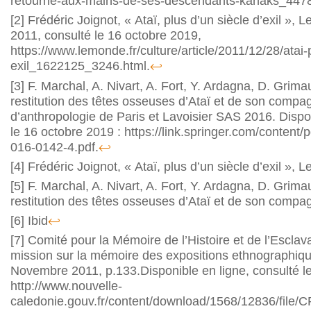
retourne-aux-mains-de-ses-descendants-kanaks_447
[2]
Frédéric Joignot, « Ataï, plus d’un siècle d’exil »
2011, consulté le 16 octobre 2019,
https://www.lemonde.fr/culture/article/2011/12/28/atai-
exil_1622125_3246.html.
↩
[3]
F. Marchal, A. Nivart, A. Fort, Y. Ardagna, D. Grim
restitution des têtes osseuses d’Ataï et de son compa
d’anthropologie de Paris et Lavoisier SAS 2016. Dispon
le 16 octobre 2019 : https://link.springer.com/conten
016-0142-4.pdf.
↩
[4]
Frédéric Joignot, « Ataï, plus d’un siècle d’exil », 
[5]
F. Marchal, A. Nivart, A. Fort, Y. Ardagna, D. Grim
restitution des têtes osseuses d’Ataï et de son compa
[6]
Ibid
↩
[7]
Comité pour la Mémoire de l’Histoire et de l’Esclav
mission sur la mémoire des expositions ethnographique
Novembre 2011, p.133.Disponible en ligne, consulté l
http://www.nouvelle-
caledonie.gouv.fr/content/download/1568/12836/file