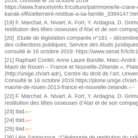
2014, consulté le 16 octobre 2019
https://www.francetvinfo.fr/culture/patrimoine/le-crane-
kanak-officiellement-restitue-a-sa-famille_3394147.htm
[19]
F. Marchal, A. Nivart, A. Fort, Y. Ardagna, D. Gri
restitution des têtes osseuses d’Ataï et de son compa
[20]
Etude de législation comparée n°191 – décembre 
des collections publiques, Service des étuds juridiques
consulté le 16 octobre 2019: https://www.senat.fr/lc/lc
[21]
Raphael Contel, Anne Laure Bandle, Marc-André R
Maori de Rouen – France et Nouvelle-Zélande », Pla
(http://unige.ch/art-adr), Centre du droit de l’art, Univ
Consulté le 16 octobre 2019 https://plone.unige.ch/art-
maorie-de-rouen-2013-france-et-nouvelle-zelande.
↩
[22]
F. Marchal, A. Nivart, A. Fort, Y. Ardagna, D. Gri
restitution des têtes osseuses d’Ataï et de son compa
[23]
Ibid.
↩
[24]
Ibid.
↩
[25]
Ibid.
↩
[26]
Léia Santacroce, “Cérémonie de restitution du crâ