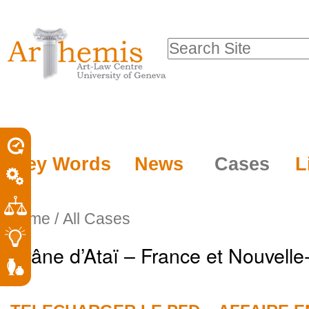
Personal
Sections
Skip
tools
to
Search Site
content.
Advanced
|
Search…
Skip
to
navigation
Key Words
News
Cases
L
Home
/
All Cases
Crâne d’Ataï – France et Nouvelle