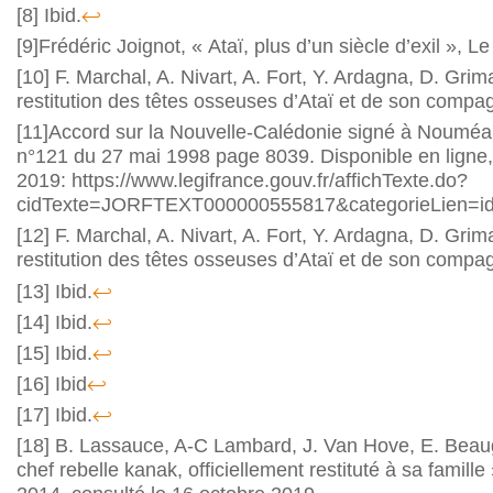
[8]
Ibid.
↩
[9
]Frédéric Joignot, « Ataï, plus d’un siècle d’exil », 
[10]
F. Marchal, A. Nivart, A. Fort, Y. Ardagna, D. Gri
restitution des têtes osseuses d’Ataï et de son compa
[11]
Accord sur la Nouvelle-Calédonie signé à Nouméa
n°121 du 27 mai 1998 page 8039. Disponible en ligne,
2019: https://www.legifrance.gouv.fr/affichTexte.do?
cidTexte=JORFTEXT000000555817&categorieLien=id
[12]
F. Marchal, A. Nivart, A. Fort, Y. Ardagna, D. Gri
restitution des têtes osseuses d’Ataï et de son compa
[13]
Ibid.
↩
[14]
Ibid.
↩
[15]
Ibid.
↩
[16]
Ibid
↩
[17]
Ibid.
↩
[18]
B. Lassauce, A-C Lambard, J. Van Hove, E. Beaug
chef rebelle kanak, officiellement restituté à sa famille