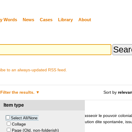
y Words
News
Cases
Library
About
ibe to an always-updated RSS feed.
Filter the results.
Sort by
releva
Item type
t Bénin
 pillent le palais de Béhanzin à Abomey afin d’asseoir le pouvoir colonia
Select All/None
e Parlement français vote, par une loi de restitution dite spontanée, issu
Collage
 ce trésor à son pays d’origine.
Page (Old, non-folderish)