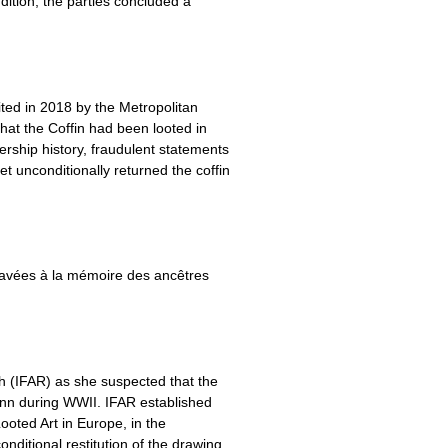
ition, the parties concluded a
ted in 2018 by the Metropolitan
that the Coffin had been looted in
ership history, fraudulent statements
t unconditionally returned the coffin
ravées à la mémoire des ancêtres
h (IFAR) as she suspected that the
ann during WWII. IFAR established
ooted Art in Europe, in the
ditional restitution of the drawing