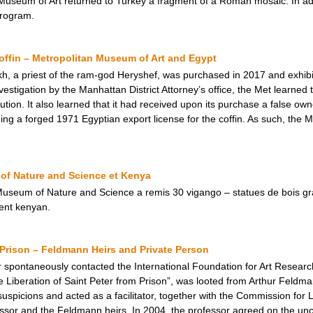
useum of Art returned to Turkey a fragment of a Roman mosaic. In add
rogram.
ffin – Metropolitan Museum of Art and Egypt
h, a priest of the ram-god Heryshef, was purchased in 2017 and exhibi
estigation by the Manhattan District Attorney’s office, the Met learned 
ution. It also learned that it had received upon its purchase a false own
ng a forged 1971 Egyptian export license for the coffin. As such, the Me
of Nature and Science et Kenya
 Museum of Nature and Science a remis 30 vigango – statues de bois g
ent kenyan.
m Prison – Feldmann Heirs and Private Person
 spontaneously contacted the International Foundation for Art Researc
e Liberation of Saint Peter from Prison”, was looted from Arthur Feldm
spicions and acted as a facilitator, together with the Commission for L
ssor and the Feldmann heirs. In 2004, the professor agreed on the uncon