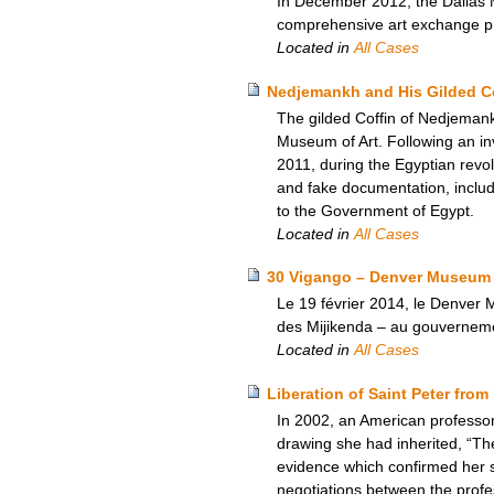
In December 2012, the Dallas M
comprehensive art exchange p
Located in
All Cases
Nedjemankh and His Gilded Co
The gilded Coffin of Nedjemank
Museum of Art. Following an inv
2011, during the Egyptian revol
and fake documentation, includi
to the Government of Egypt.
Located in
All Cases
30 Vigango – Denver Museum 
Le 19 février 2014, le Denver
des Mijikenda – au gouvernem
Located in
All Cases
Liberation of Saint Peter fro
In 2002, an American professor
drawing she had inherited, “Th
evidence which confirmed her su
negotiations between the profe