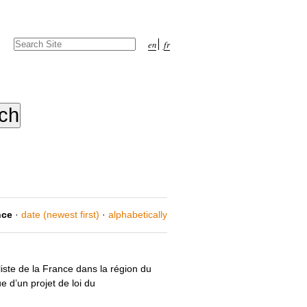
Search Site
en
fr
Advanced
Search…
nce
·
date (newest first)
·
alphabetically
liste de la France dans la région du
e d’un projet de loi du