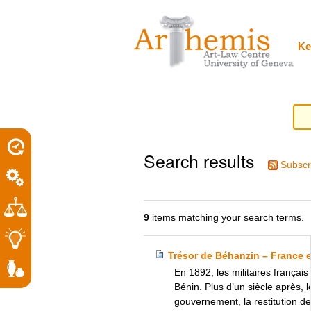
Personal
Sections
Skip
tools
to
content.
|
Ke
Skip
to
navigation
Search results
Subscr
9
items matching your search terms.
Trésor de Béhanzin – France e
En 1892, les militaires français
Bénin. Plus d’un siècle après, l
gouvernement, la restitution de