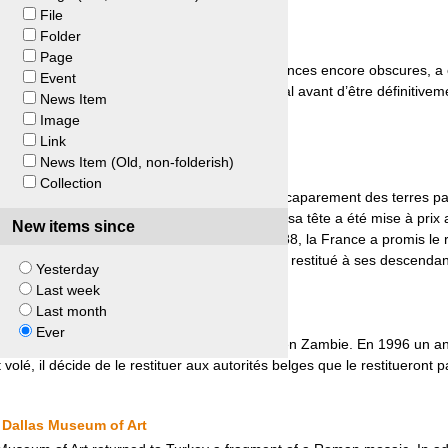
File
Folder
France et Sénégal
Page
ué à El Hadj Omar Tall, pris dans des circonstances encore obscures, a 
Event
ouleur, puis prêté à deux reprises au Sénégal avant d’être définitiveme
News Item
on issue d’une initiative politique française.
Image
Link
News Item (Old, non-folderish)
elle-Calédonie
Collection
 tué lors de la rébellion de son clan contre l’accaparement des terres p
e colonialisme français en Nouvelle-Calédonie, sa tête a été mise à prix 
New items since
is (SAP). Dès les accords de Matignon en 1988, la France a promis le re
mandes réitérées, que le crâne fut finalement restitué à ses descendan
Yesterday
Last week
Last month
 Personne privée
Ever
le est volé au Musée national de Livingston en Zambie. En 1996 un anti
 volé, il décide de le restituer aux autorités belges que le restitueront p
Dallas Museum of Art