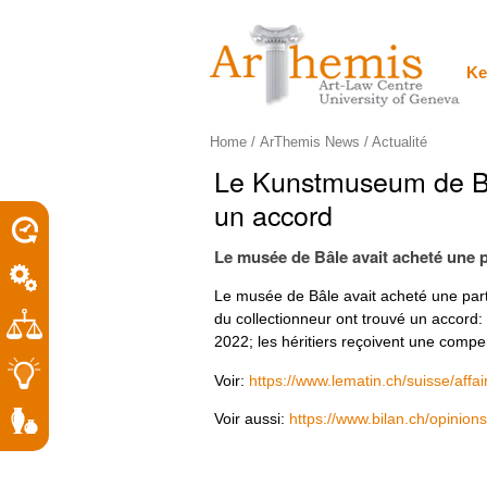
Personal
Sections
Skip
tools
to
content.
|
Ke
Skip
to
navigation
Home
/
ArThemis News / Actualité
Le Kunstmuseum de Bâle
un accord
Le musée de Bâle avait acheté une pa
Le musée de Bâle avait acheté une parti
du collectionneur ont trouvé un accord: 
2022; les héritiers reçoivent une compe
Voir:
https://www.lematin.ch/suisse/affa
Voir aussi:
https://www.bilan.ch/opinio