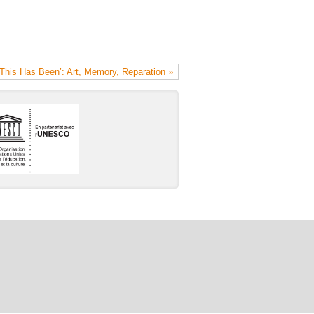
‘This Has Been’: Art, Memory, Reparation »