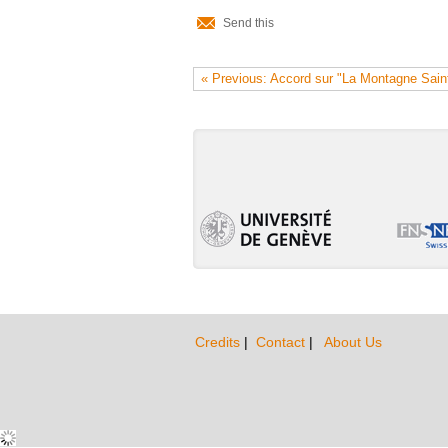
Document
Send this
Actions
« Previous: Accord sur "La Montagne Saint
Credits
|
Contact
|
About Us