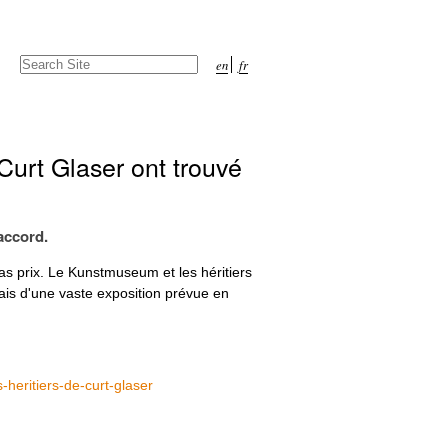
Search Site
en
fr
Advanced
Search…
Curt Glaser ont trouvé
accord.
as prix. Le Kunstmuseum et les héritiers
iais d'une vaste exposition prévue en
heritiers-de-curt-glaser