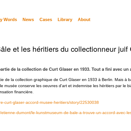
y Words
News
Cases
Library
About
 et les héritiers du collectionneur juif 
rtie de la collection de Curt Glaser en 1933. Tout a fini avec un 
e de la collection graphique de Curt Glaser en 1933 à Berlin. Mais à b
le musée conserve les oeuvres d'art et indemnise les héritiers par le b
nsation financière.
ire-curt-glaser-accord-musee-heritiers/story/22530038
ns/etienne-dumont/le-kunstmuseum-de-bale-a-trouve-un-accord-avec-les-