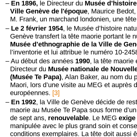
En 1896,
le Directeur du
Musée d’histoire 
Ville Genève de l'époque
, Maurice Bedot,
M. Frank, un marchand londonien, une tête
Le 2 février 1954
, le Musée d’histoire natu
Genève transfert la tête maorie portant le
Musée d’ethnographie de la Ville de G
l’inventorie et lui attribue le numéro 10-24
Au début des années
1990
, la tête maorie
Directeur du
Musée nationale de Nouvell
(Musée Te Papa)
, Alan Baker, au nom du 
Maori, lors d’une visite au MEG et auprès d’
européennes.
[3]
En 1992
, la Ville de Genève décide de rest
maorie au Musée Te Papa sous forme d’u
de sept ans,
renouvelable
. Le MEG
exig
manipulée avec le plus grand soin et cons
conditions exemplaires. La tête doit aussi 