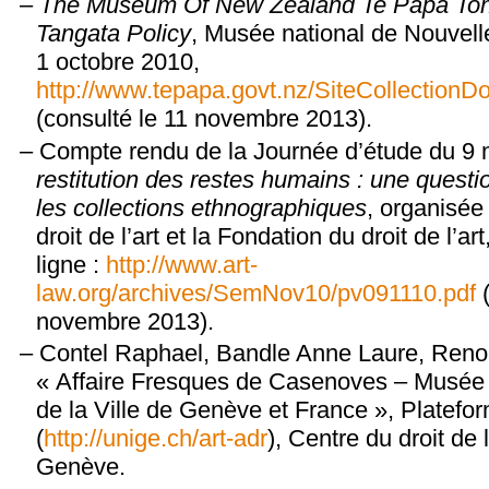
The Museum Of New Zealand Te Papa To
Tangata Policy
, Musée national de Nouvel
1 octobre 2010,
http://www.tepapa.govt.nz/SiteCollection
(consulté le 11 novembre 2013).
Compte rendu de la Journée d’étude du 9
restitution des restes humains : une questio
les collections ethnographiques
, organisée
droit de l’art et la Fondation du droit de l’ar
ligne :
http://www.art-
law.org/archives/SemNov10/pv091110.pdf
(
novembre 2013).
Contel Raphael, Bandle Anne Laure, Reno
« Affaire Fresques de Casenoves – Musée d’
de la Ville de Genève et France », Platef
(
http://unige.ch/art-adr
), Centre du droit de 
Genève.