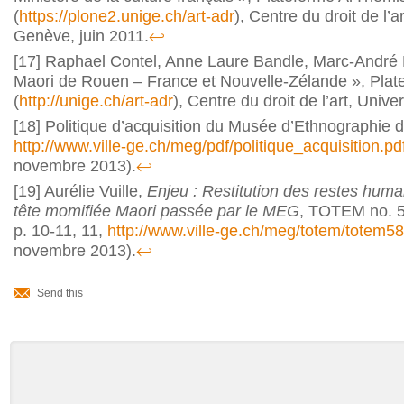
(
https://plone2.unige.ch/art-adr
), Centre du droit de l’a
Genève, juin 2011.
↩
[17]
Raphael Contel, Anne Laure Bandle, Marc-André R
Maori de Rouen – France et Nouvelle-Zélande », Pla
(
http://unige.ch/art-adr
), Centre du droit de l’art, Univ
[18]
Politique d’acquisition du Musée d’Ethnographie 
http://www.ville-ge.ch/meg/pdf/politique_acquisition.pd
novembre 2013).‎
↩
[19]
Aurélie Vuille,
Enjeu : Restitution des restes hu
tête momifiée Maori passée par le MEG
, TOTEM no. 58
p. 10-11, 11,
http://www.ville-ge.ch/meg/totem/totem58
novembre 2013).
↩
Document
Actions
Send this