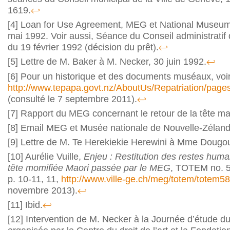
1619.
↩
[4]
Loan for Use Agreement, MEG et National Museum
mai 1992. Voir aussi, Séance du Conseil administratif 
du 19 février 1992 (décision du prêt).
↩
[5]
Lettre de M. Baker à M. Necker, 30 juin 1992.
↩
[6]
Pour un historique et des documents muséaux, voir
http://www.tepapa.govt.nz/AboutUs/Repatriation/page
(consulté le 7 septembre 2011).
↩
[7]
Rapport du MEG concernant le retour de la tête ma
[8]
Email MEG et Musée nationale de Nouvelle-Zélande
[9]
Lettre de M. Te Herekiekie Herewini à Mme Dougo
[10]
Aurélie Vuille,
Enjeu : Restitution des restes hu
tête momifiée Maori passée par le MEG
, TOTEM no. 58
p. 10-11, 11,
http://www.ville-ge.ch/meg/totem/totem58
novembre 2013).
↩
[11]
Ibid.
↩
[12]
Intervention de M. Necker à la Journée d’étude d