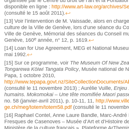
organisée par le Centre du droit de l’art et la Fondation 
disponible en ligne :
http://www.art-law.org/archives
(consulté le 15 août 2011).
↩
[13]
Voir l’intervention de M. Vaissade, alors en char
culture de la Ville de Genève, lors d’une séance du Co
Ville de Genève, Mémorial des séances du Conseil muni
e
Genève, 160
année, n° 12, p. 1619.
↩
[14]
Loan for Use Agreement, MEG et National Museu
mai 1992.
↩
[15]
Sur ce programme, voir
The Museum Of New Zea
Tongarewa Köiwi Tangata Policy
, Musée national de 
Papa, 1 octobre 2010,
http://www.tepapa.govt.nz/SiteCollectionDocuments/
(consulté le 11 novembre 2013) ; Aurélie Vuille,
Enjeu 
humains. Mokomokai – Une tête momifiée Maori pass
no. 58 (janvier-avril 2011), p. 10-11, 11,
http://www.vill
ge.ch/meg/totem/totem58.pdf
(consulté le 11 novembr
[16]
Raphael Contel, Anne Laure Bandle, Marc-André R
Fresques de Casenoves – Musée d’Art et d’Histoire de
Ministère de la culture français », Plateforme ArThemi