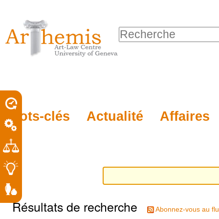
Outils
Sections
Aller
personnels
au
Chercher par
contenu.
Recherche
|
avancée…
Aller
à
la
porel
Mots-clés
Actualité
Affaires
navigation
roit
Résultats de recherche
Abonnez-vous au flu