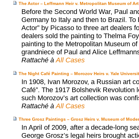
The Actor – Leffmann Heir v. Metropolitan Museum of Art
Before the Second World War, Paul and
Germany to Italy and then to Brazil. To 
Actor” by Picasso to three art dealers fo
dealers sold the painting to Thelma Foy
painting to the Metropolitan Museum of 
grandniece of Paul and Alice Leffmanns
Rattaché à
All Cases
The Night Café Painting – Morozov Heirs v. Yale Universi
In 1908, Ivan Morozov, a Russian art c
Café”. The 1917 Bolshevik Revolution led
such Morozov’s art collection was conf
Rattaché à
All Cases
Three Grosz Paintings – Grosz Heirs v. Museum of Moder
In April of 2009, after a decade-long se
George Grosz’s legal heirs brought act