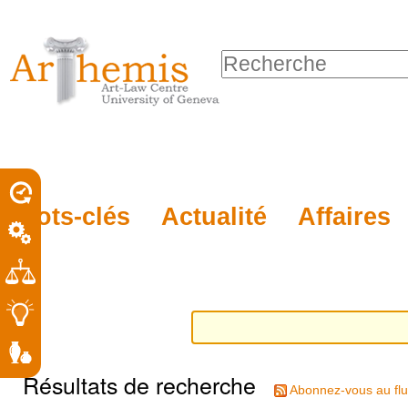
Outils
Sections
Aller
personnels
au
Chercher par
contenu.
Recherche
|
avancée…
Aller
à
la
porel
Mots-clés
Actualité
Affaires
navigation
roit
Résultats de recherche
Abonnez-vous au flu