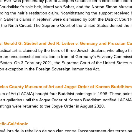
 Eve” was presumably part of Jacques Goudstikker’s collection looted
Goudstikker’s sole heir, Marei von Saher, and the Norton Simon Museum
ding the heir’s restitution claim. Notwithstanding the support received b
 Saher’s claims in replevin were dismissed by both the District Court for
the Ninth Circuit. The Supreme Court of the United States denied the heir’
p, Gerald G. Stiebel and Jed R. Leiber v. Germany and Prussian Cu
astical art is claimed by the heirs of three Jewish dealers, who allege t
er an unsuccessful conciliation in front of Germany’s Advisory Commissio
d States. On 3 February 2021, the Supreme Court of the United States r
tion exception in the Foreign Sovereign Immunities Act.
geles County Museum of Art and Jogye Order of Korean Buddhism
 of Art (LACMA) bought four Buddhist paintings in 1998. These painti
rt galleries until the Jogye Order of Korean Buddhism notified LACMA t
intings were returned to the Jogye Order in August 2020.
elle-Calédonie
 tué lors de la rébellion de son clan contre l’accaparement des terres p