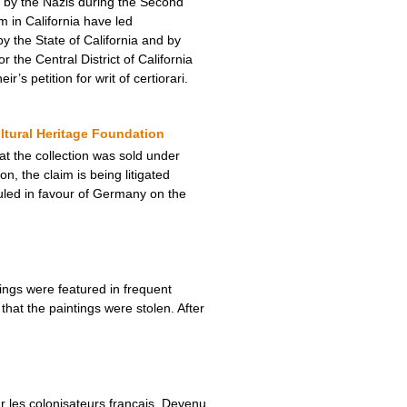
 by the Nazis during the Second
 in California have led
y the State of California and by
 the Central District of California
s petition for writ of certiorari.
ltural Heritage Foundation
hat the collection was sold under
n, the claim is being litigated
uled in favour of Germany on the
ngs were featured in frequent
hat the paintings were stolen. After
ar les colonisateurs français. Devenu