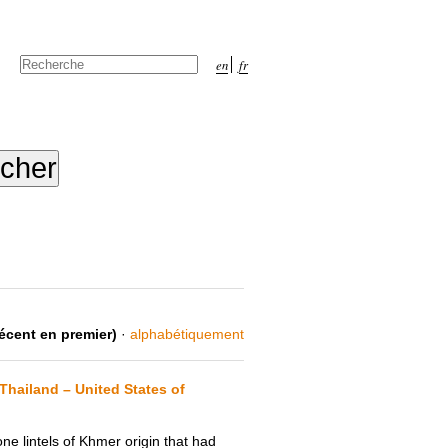
Chercher par
en
fr
Recherche
avancée…
récent en premier)
·
alphabétiquement
hailand – United States of
ne lintels of Khmer origin that had