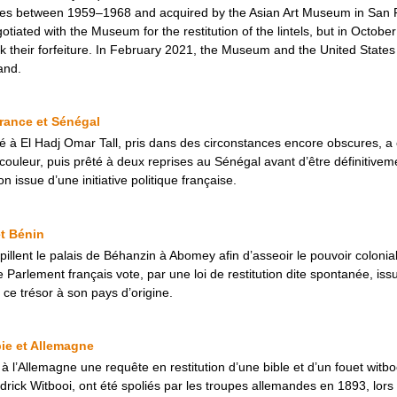
es between 1959–1968 and acquired by the Asian Art Museum in San F
tiated with the Museum for the restitution of the lintels, but in Octobe
 their forfeiture. In February 2021, the Museum and the United States s
land.
France et Sénégal
ué à El Hadj Omar Tall, pris dans des circonstances encore obscures, a 
ouleur, puis prêté à deux reprises au Sénégal avant d’être définitiveme
on issue d’une initiative politique française.
t Bénin
 pillent le palais de Béhanzin à Abomey afin d’asseoir le pouvoir colonia
e Parlement français vote, par une loi de restitution dite spontanée, issu
 ce trésor à son pays d’origine.
bie et Allemagne
 l’Allemagne une requête en restitution d’une bible et d’un fouet witbooi
drick Witbooi, ont été spoliés par les troupes allemandes en 1893, lor