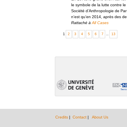
le symbole de la lutte contre l
Société d’Anthropologie de Par
n’est qu’en 2014, après des de
Rattaché à
All Cases
1
2
3
4
5
6
7
...
13
Credits
|
Contact
|
About Us