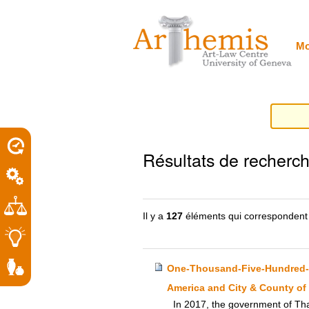
Outils
Sections
Aller
personnels
au
contenu.
|
Mo
Aller
à
la
navigation
porel
Résultats de recherc
roit
Il y a
127
éléments qui correspondent
One-Thousand-Five-Hundred-Po
America and City & County of
In 2017, the government of Thai