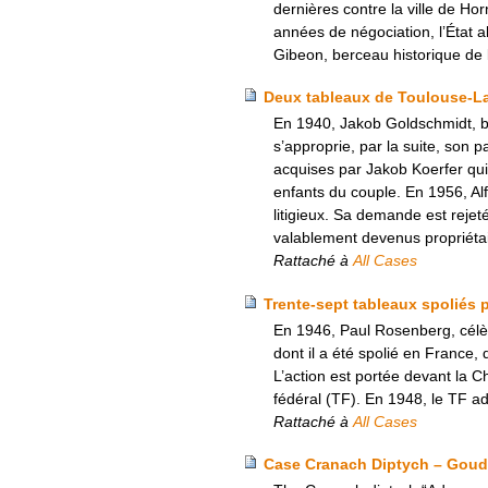
dernières contre la ville de Ho
années de négociation, l’État a
Gibeon, berceau historique de
Deux tableaux de Toulouse-La
En 1940, Jakob Goldschmidt, banq
s’approprie, par la suite, son
acquises par Jakob Koerfer qui
enfants du couple. En 1956, Al
litigieux. Sa demande est rejeté
valablement devenus propriétair
Rattaché à
All Cases
Trente-sept tableaux spoliés 
En 1946, Paul Rosenberg, célèbr
dont il a été spolié en France, 
L’action est portée devant la 
fédéral (TF). En 1948, le TF ad
Rattaché à
All Cases
Case Cranach Diptych – Goud