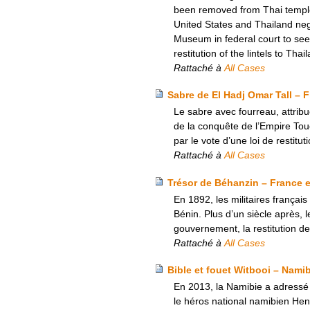
been removed from Thai templ
United States and Thailand nego
Museum in federal court to seek
restitution of the lintels to Thai
Rattaché à
All Cases
Sabre de El Hadj Omar Tall – 
Le sabre avec fourreau, attrib
de la conquête de l’Empire Touc
par le vote d’une loi de restituti
Rattaché à
All Cases
Trésor de Béhanzin – France e
En 1892, les militaires français
Bénin. Plus d’un siècle après, l
gouvernement, la restitution de
Rattaché à
All Cases
Bible et fouet Witbooi – Nami
En 2013, la Namibie a adressé à
le héros national namibien Hen