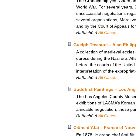
The Cranach diptych “Adam and
World War. For several years, 
unsuccessful negotiations regar
several organizations, Marei von
and by the Court of Appeals for 
Rattaché à
All Cases
Guelph Treasure – Alan Philip
A collection of medieval ecclesi
duress during the Nazi era. Aft
before the courts of the Unite
interpretation of the expropria
Rattaché à
All Cases
Buddhist Paintings – Los An
The Los Angeles County Museum
exhibitions of LACMA’s Korean a
amicable negotiation, these pa
Rattaché à
All Cases
Crâne d’Ataï – France et Nouv
En 1878, le grand chef Ataï fût