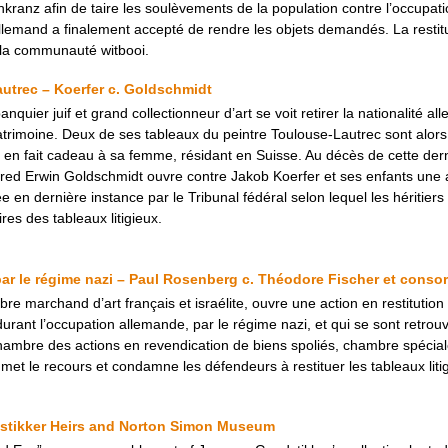
rnkranz afin de taire les soulèvements de la population contre l’occupat
llemand a finalement accepté de rendre les objets demandés. La restitut
 la communauté witbooi.
utrec – Koerfer c. Goldschmidt
uier juif et grand collectionneur d’art se voit retirer la nationalité a
 patrimoine. Deux de ses tableaux du peintre Toulouse-Lautrec sont alo
 en fait cadeau à sa femme, résidant en Suisse. Au décès de cette dern
fred Erwin Goldschmidt ouvre contre Jakob Koerfer et ses enfants une a
e en dernière instance par le Tribunal fédéral selon lequel les héritiers 
es des tableaux litigieux.
par le régime nazi – Paul Rosenberg c. Théodore Fischer et consor
e marchand d’art français et israélite, ouvre une action en restitution
durant l’occupation allemande, par le régime nazi, et qui se sont retrouv
Chambre des actions en revendication de biens spoliés, chambre spéciale
met le recours et condamne les défendeurs à restituer les tableaux liti
stikker Heirs and Norton Simon Museum