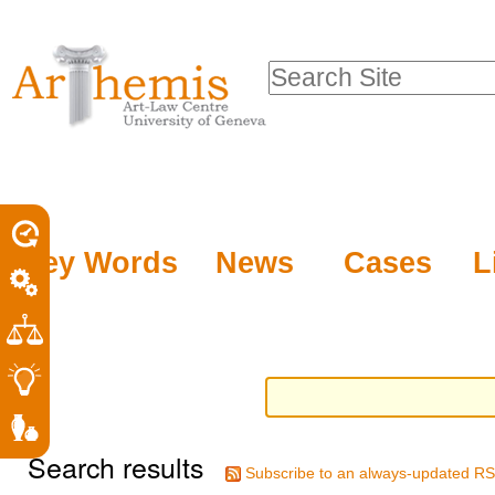
Personal
Sections
Skip
tools
to
Search Site
content.
Advanced
|
Search…
Skip
to
navigation
Key Words
News
Cases
L
Search results
Subscribe to an always-updated RS