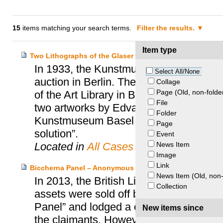
15
items matching your search terms.
Filter the results.
Item type
Two Lithographs of the Glaser Collection – Glaser Hei
In 1933, the Kunstmuseum Basel purcha
Select All/None
auction in Berlin. These works belonged 
Collage
Page (Old, non-folde
of the Art Library in Berlin. In 2004, t
File
two artworks by Edvard Munch, but the
Folder
Kunstmuseum Basel and the heirs of Cur
Page
solution”.
Event
News Item
Located in
All Cases
Image
Link
Biccherna Panel – Anonymous Heirs and British Library
News Item (Old, non-
In 2013, the British Library was contac
Collection
assets were sold off by Nazis in 1936. 
Panel” and lodged a claim with the UK S
New items since
the claimants. However, following negot