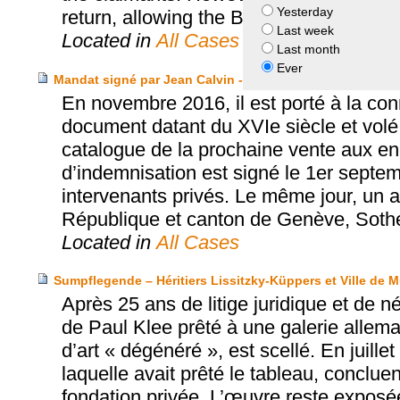
Yesterday
return, allowing the Biccherna Panel to r
Last week
Located in
All Cases
Last month
Ever
Mandat signé par Jean Calvin - République et canton de
En novembre 2016, il est porté à la con
document datant du XVIe siècle et volé
catalogue de la prochaine vente aux e
d’indemnisation est signé le 1er septe
intervenants privés. Le même jour, un ac
République et canton de Genève, Sothe
Located in
All Cases
Sumpflegende – Héritiers Lissitzky-Küppers et Ville de 
Après 25 ans de litige juridique et de 
de Paul Klee prêté à une galerie allema
d’art « dégénéré », est scellé. En juille
laquelle avait prêté le tableau, conclue
fondation privée. L’œuvre reste exposé