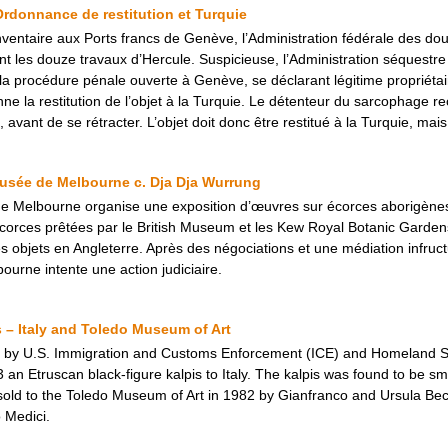
Ordonnance de restitution et Turquie
’inventaire aux Ports francs de Genève, l’Administration fédérale des 
 les douze travaux d’Hercule. Suspicieuse, l’Administration séquestre 
a procédure pénale ouverte à Genève, se déclarant légitime propriéta
ne la restitution de l’objet à la Turquie. Le détenteur du sarcophage r
l, avant de se rétracter. L’objet doit donc être restitué à la Turquie, 
usée de Melbourne c. Dja Dja Wurrung
e Melbourne organise une exposition d’œuvres sur écorces aborigènes.
orces prêtées par le British Museum et les Kew Royal Botanic Gardens.
s objets en Angleterre. Après des négociations et une médiation infruc
urne intente une action judiciaire.
 – Italy and Toledo Museum of Art
on by U.S. Immigration and Customs Enforcement (ICE) and Homeland Sec
n Etruscan black-figure kalpis to Italy. The kalpis was found to be smug
 sold to the Toledo Museum of Art in 1982 by Gianfranco and Ursula Bec
 Medici.