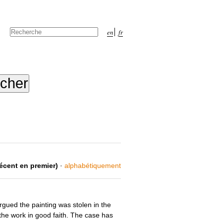
Chercher par
en
fr
Recherche
avancée…
récent en premier)
·
alphabétiquement
argued the painting was stolen in the
the work in good faith. The case has