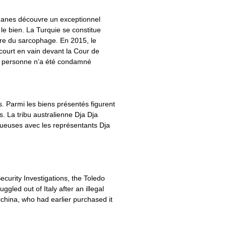
douanes découvre un exceptionnel
le bien. La Turquie se constitue
ire du sarcophage. En 2015, le
ecourt en vain devant la Cour de
mais personne n’a été condamné
 Parmi les biens présentés figurent
 La tribu australienne Dja Dja
tueuses avec les représentants Dja
urity Investigations, the Toledo
gled out of Italy after an illegal
china, who had earlier purchased it