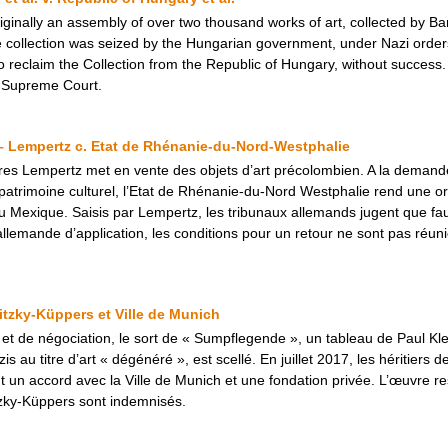
ginally an assembly of over two thousand works of art, collected by Ba
e collection was seized by the Hungarian government, under Nazi order
 reclaim the Collection from the Republic of Hungary, without success.
s Supreme Court.
 – Lempertz c. Etat de Rhénanie-du-Nord-Westphalie
es Lempertz met en vente des objets d’art précolombien. A la demand
patrimoine culturel, l’Etat de Rhénanie-du-Nord Westphalie rend une o
 Mexique. Saisis par Lempertz, les tribunaux allemands jugent que faut
lemande d’application, les conditions pour un retour ne sont pas réunie
itzky-Küppers et Ville de Munich
e et de négociation, le sort de « Sumpflegende », un tableau de Paul K
s au titre d’art « dégénéré », est scellé. En juillet 2017, les héritiers 
ent un accord avec la Ville de Munich et une fondation privée. L’œuvre
itzky-Küppers sont indemnisés.