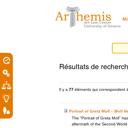
Outils
Sections
Aller
personnels
au
contenu.
|
Mo
Aller
à
la
navigation
porel
Résultats de recherc
roit
Il y a
77
éléments qui correspondent à
Portrait of Greta Moll – Moll H
The “Portrait of Greta Moll” has
aftermath of the Second World 