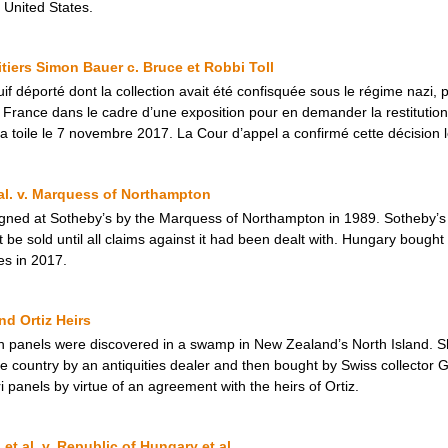
 United States.
ritiers Simon Bauer c. Bruce et Robbi Toll
uif déporté dont la collection avait été confisquée sous le régime nazi, 
n France dans le cadre d’une exposition pour en demander la restitutio
 la toile le 7 novembre 2017. La Cour d’appel a confirmé cette décision 
al. v. Marquess of Northampton
ned at Sotheby’s by the Marquess of Northampton in 1989. Sotheby’s 
t be sold until all claims against it had been dealt with. Hungary bought
es in 2017.
d Ortiz Heirs
n panels were discovered in a swamp in New Zealand’s North Island. Sho
the country by an antiquities dealer and then bought by Swiss collecto
i panels by virtue of an agreement with the heirs of Ortiz.
et al. v. Republic of Hungary et al.