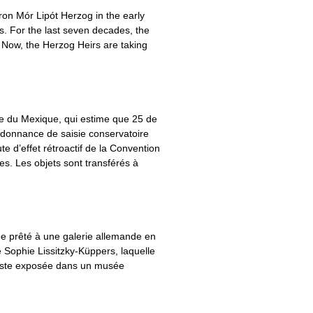
ron Mór Lipót Herzog in the early
s. For the last seven decades, the
 Now, the Herzog Heirs are taking
e du Mexique, qui estime que 25 de
rdonnance de saisie conservatoire
e d’effet rétroactif de la Convention
s. Les objets sont transférés à
lee prêté à une galerie allemande en
de Sophie Lissitzky-Küppers, laquelle
 reste exposée dans un musée