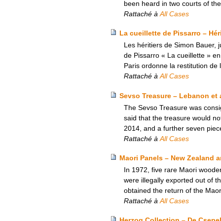
been heard in two courts of the
Rattaché à
All Cases
La cueillette de Pissarro – Hé
Les héritiers de Simon Bauer, j
de Pissarro « La cueillette » e
Paris ordonne la restitution de
Rattaché à
All Cases
Sevso Treasure – Lebanon et 
The Sevso Treasure was consig
said that the treasure would no
2014, and a further seven piec
Rattaché à
All Cases
Maori Panels – New Zealand an
In 1972, five rare Maori woode
were illegally exported out of 
obtained the return of the Maor
Rattaché à
All Cases
Herzog Collection – De Csepel 