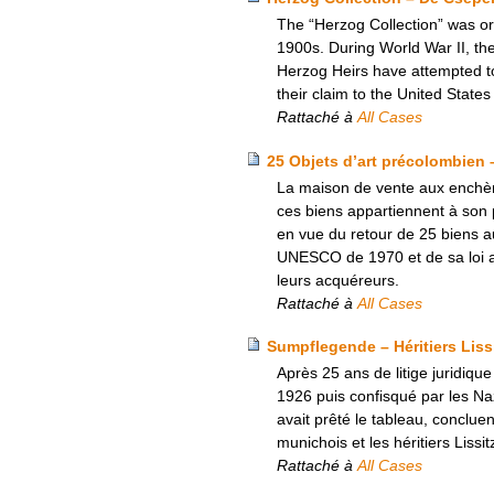
The “Herzog Collection” was ori
1900s. During World War II, th
Herzog Heirs have attempted to
their claim to the United State
Rattaché à
All Cases
25 Objets d’art précolombien
La maison de vente aux enchèr
ces biens appartiennent à son 
en vue du retour de 25 biens au
UNESCO de 1970 et de sa loi al
leurs acquéreurs.
Rattaché à
All Cases
Sumpflegende – Héritiers Liss
Après 25 ans de litige juridiqu
1926 puis confisqué par les Nazi
avait prêté le tableau, conclu
munichois et les héritiers Liss
Rattaché à
All Cases