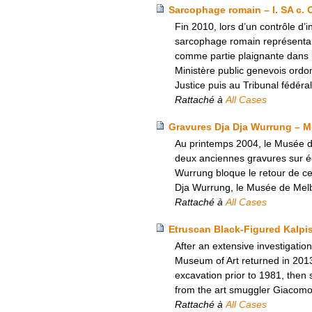
Sarcophage romain – I. SA c. 
Fin 2010, lors d’un contrôle d
sarcophage romain représentant
comme partie plaignante dans l
Ministère public genevois ordon
Justice puis au Tribunal fédéra
Rattaché à
All Cases
Gravures Dja Dja Wurrung – M
Au printemps 2004, le Musée d
deux anciennes gravures sur éc
Wurrung bloque le retour de ce
Dja Wurrung, le Musée de Melbo
Rattaché à
All Cases
Etruscan Black-Figured Kalpis
After an extensive investigati
Museum of Art returned in 2013 a
excavation prior to 1981, then
from the art smuggler Giacomo
Rattaché à
All Cases