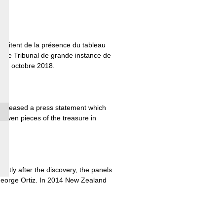
profitent de la présence du tableau
n. Le Tribunal de grande instance de
le 2 octobre 2018.
released a press statement which
 seven pieces of the treasure in
rtly after the discovery, the panels
r George Ortiz. In 2014 New Zealand