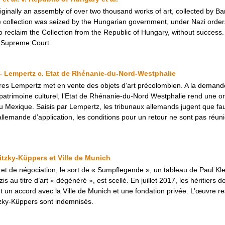
ginally an assembly of over two thousand works of art, collected by Ba
e collection was seized by the Hungarian government, under Nazi order
 reclaim the Collection from the Republic of Hungary, without success.
s Supreme Court.
 – Lempertz c. Etat de Rhénanie-du-Nord-Westphalie
es Lempertz met en vente des objets d’art précolombien. A la demand
patrimoine culturel, l’Etat de Rhénanie-du-Nord Westphalie rend une o
 Mexique. Saisis par Lempertz, les tribunaux allemands jugent que faut
lemande d’application, les conditions pour un retour ne sont pas réunie
itzky-Küppers et Ville de Munich
e et de négociation, le sort de « Sumpflegende », un tableau de Paul K
s au titre d’art « dégénéré », est scellé. En juillet 2017, les héritiers 
ent un accord avec la Ville de Munich et une fondation privée. L’œuvre
itzky-Küppers sont indemnisés.