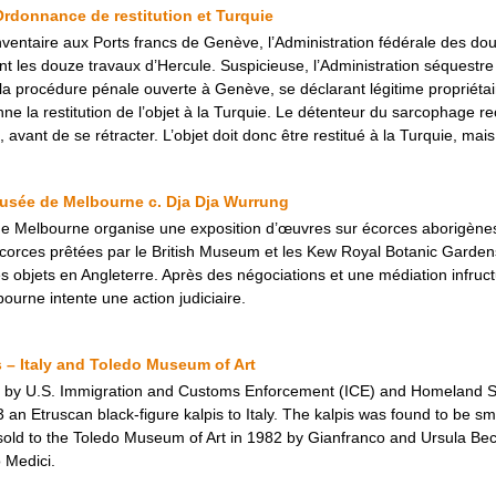
Ordonnance de restitution et Turquie
’inventaire aux Ports francs de Genève, l’Administration fédérale des 
 les douze travaux d’Hercule. Suspicieuse, l’Administration séquestre 
a procédure pénale ouverte à Genève, se déclarant légitime propriéta
ne la restitution de l’objet à la Turquie. Le détenteur du sarcophage r
l, avant de se rétracter. L’objet doit donc être restitué à la Turquie, 
usée de Melbourne c. Dja Dja Wurrung
e Melbourne organise une exposition d’œuvres sur écorces aborigènes.
orces prêtées par le British Museum et les Kew Royal Botanic Gardens.
s objets en Angleterre. Après des négociations et une médiation infruc
urne intente une action judiciaire.
 – Italy and Toledo Museum of Art
on by U.S. Immigration and Customs Enforcement (ICE) and Homeland Sec
n Etruscan black-figure kalpis to Italy. The kalpis was found to be smug
 sold to the Toledo Museum of Art in 1982 by Gianfranco and Ursula Bec
 Medici.