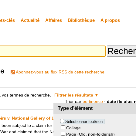
ts-clés
Actualité
Affaires
Bibliothèque
A propos
he
Abonnez-vous au flux RSS de cette recherche
 vos termes de recherche.
Filtrer les résultats
Trier par
pertinence
·
date (le plus 
Type d'élément
eirs v. National Gallery of London
Sélectionner tout/rien
 been subject to a claim for return. The heirs of the painting’s subject 
Collage
War and claimed that the National Gallery of London did not purchase 
Page (Old, non-folderish)