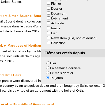
 United States.
Fichier
Dossier
Document
ritiers Simon Bauer c. Bruce et Robbi Toll
Événement
uif déporté dont la collection avait été confisquée sous le régime nazi, 
Actualité
n France dans le cadre d’une exposition pour en demander la restitutio
Image
 la toile le 7 novembre 2017. La Cour d’appel a confirmé cette décision 
Lien
News Item (Old, non-folderish)
Collection
al. v. Marquess of Northampton
ned at Sotheby’s by the Marquess of Northampton in 1989. Sotheby’s 
Éléments créés depuis
t be sold until all claims against it had been dealt with. Hungary bought
es in 2017.
Hier
La semaine dernière
Le mois dernier
d Ortiz Heirs
Toujours
n panels were discovered in a swamp in New Zealand’s North Island. Sho
the country by an antiquities dealer and then bought by Swiss collecto
i panels by virtue of an agreement with the heirs of Ortiz.
et al. v. Republic of Hungary et al.