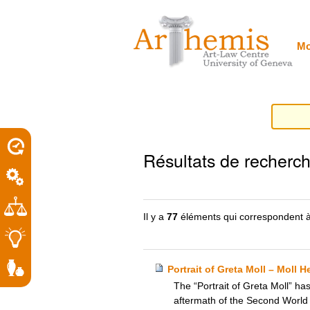
Outils
Sections
Aller
personnels
au
contenu.
|
Mo
Aller
à
la
navigation
porel
Résultats de recherc
roit
Il y a
77
éléments qui correspondent à
Portrait of Greta Moll – Moll H
The “Portrait of Greta Moll” has
aftermath of the Second World 