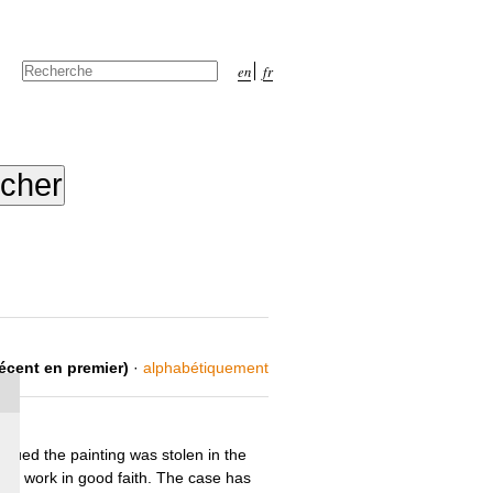
Chercher par
en
fr
Recherche
avancée…
récent en premier)
·
alphabétiquement
argued the painting was stolen in the
the work in good faith. The case has