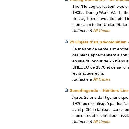
The “Herzog Collection” was ori
1900s. During World War II, th
Herzog Heirs have attempted to
their claim to the United State
Rattaché à
All Cases
25 Objets d’art précolombien
La maison de vente aux enchèr
ces biens appartiennent à son 
en vue du retour de 25 biens au
UNESCO de 1970 et de sa loi al
leurs acquéreurs.
Rattaché à
All Cases
Sumpflegende – Héritiers Liss
Après 25 ans de litige juridiqu
1926 puis confisqué par les Nazi
avait prêté le tableau, conclu
munichois et les héritiers Liss
Rattaché à
All Cases