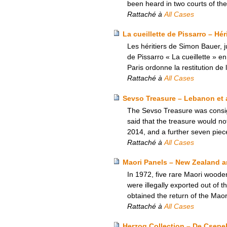
been heard in two courts of the
Rattaché à
All Cases
La cueillette de Pissarro – Hé
Les héritiers de Simon Bauer, j
de Pissarro « La cueillette » e
Paris ordonne la restitution de
Rattaché à
All Cases
Sevso Treasure – Lebanon et 
The Sevso Treasure was consig
said that the treasure would no
2014, and a further seven piec
Rattaché à
All Cases
Maori Panels – New Zealand an
In 1972, five rare Maori woode
were illegally exported out of 
obtained the return of the Maor
Rattaché à
All Cases
Herzog Collection – De Csepel 