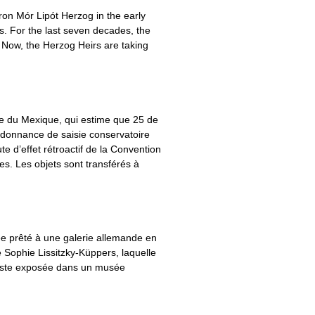
ron Mór Lipót Herzog in the early
s. For the last seven decades, the
 Now, the Herzog Heirs are taking
e du Mexique, qui estime que 25 de
rdonnance de saisie conservatoire
e d’effet rétroactif de la Convention
s. Les objets sont transférés à
lee prêté à une galerie allemande en
de Sophie Lissitzky-Küppers, laquelle
 reste exposée dans un musée