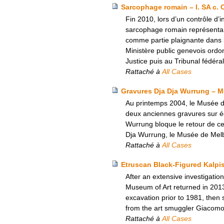
Sarcophage romain – I. SA c. 
Fin 2010, lors d’un contrôle d
sarcophage romain représentant
comme partie plaignante dans l
Ministère public genevois ordon
Justice puis au Tribunal fédéra
Rattaché à
All Cases
Gravures Dja Dja Wurrung – M
Au printemps 2004, le Musée d
deux anciennes gravures sur éc
Wurrung bloque le retour de ce
Dja Wurrung, le Musée de Melbo
Rattaché à
All Cases
Etruscan Black-Figured Kalpis
After an extensive investigati
Museum of Art returned in 2013 a
excavation prior to 1981, then
from the art smuggler Giacomo
Rattaché à
All Cases