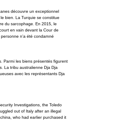
douanes découvre un exceptionnel
le bien. La Turquie se constitue
ire du sarcophage. En 2015, le
ecourt en vain devant la Cour de
mais personne n’a été condamné
 Parmi les biens présentés figurent
 La tribu australienne Dja Dja
tueuses avec les représentants Dja
urity Investigations, the Toledo
gled out of Italy after an illegal
china, who had earlier purchased it