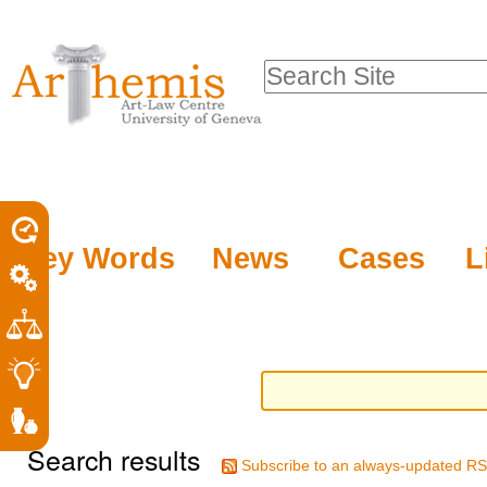
Personal
Sections
Skip
tools
to
Search Site
content.
Advanced
|
Search…
Skip
to
navigation
Key Words
News
Cases
L
Search results
Subscribe to an always-updated RS