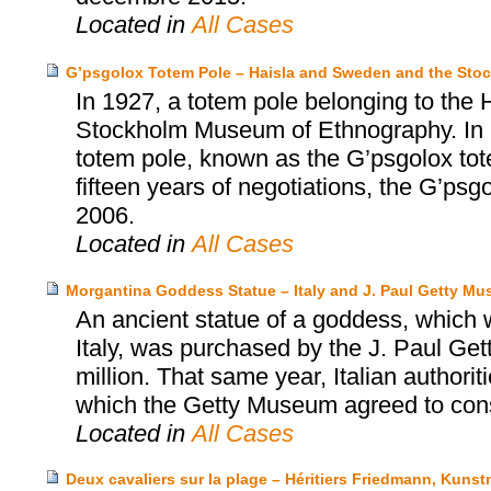
Located in
All Cases
G’psgolox Totem Pole – Haisla and Sweden and the St
In 1927, a totem pole belonging to the 
Stockholm Museum of Ethnography. In 199
totem pole, known as the G’psgolox tote
fifteen years of negotiations, the G’psg
2006.
Located in
All Cases
Morgantina Goddess Statue – Italy and J. Paul Getty M
An ancient statue of a goddess, which wa
Italy, was purchased by the J. Paul Ge
million. That same year, Italian authori
which the Getty Museum agreed to consid
Located in
All Cases
Deux cavaliers sur la plage – Héritiers Friedmann, Kuns