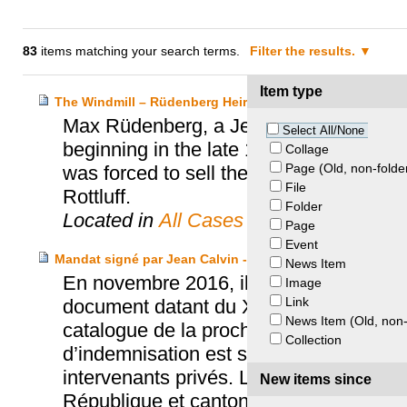
83
items matching your search terms.
Filter the results.
Item type
The Windmill – Rüdenberg Heirs v. City of Hannover
Max Rüdenberg, a Jewish salesman and 
Select All/None
beginning in the late 1910s. Due to the 
Collage
Page (Old, non-folde
was forced to sell the art collection, in
File
Rottluff.
Folder
Located in
All Cases
Page
Event
Mandat signé par Jean Calvin - République et canton de
News Item
En novembre 2016, il est porté à la con
Image
Link
document datant du XVIe siècle et volé
News Item (Old, non-
catalogue de la prochaine vente aux e
Collection
d’indemnisation est signé le 1er septe
intervenants privés. Le même jour, un ac
New items since
République et canton de Genève, Sothe