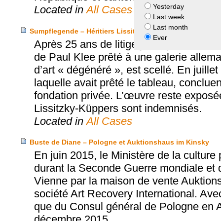
Yesterday
Located in
All Cases
Last week
Last month
Sumpflegende – Héritiers Lissitzky-Küppers et Ville de 
Ever
Après 25 ans de litige juridique et de 
de Paul Klee prêté à une galerie allema
d’art « dégénéré », est scellé. En juille
laquelle avait prêté le tableau, conclue
fondation privée. L’œuvre reste exposé
Lissitzky-Küppers sont indemnisés.
Located in
All Cases
Buste de Diane – Pologne et Auktionshaus im Kinsky
En juin 2015, le Ministère de la cultur
durant la Seconde Guerre mondiale et 
Vienne par la maison de vente Auktions
société Art Recovery International. Ave
que du Consul général de Pologne en Aut
décembre 2015.