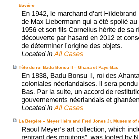
Bavière
En 1942, le marchand d’art Hildebrand Gu
de Max Liebermann qui a été spolié au c
1956 et son fils Cornelius hérite de sa 
découverte par hasard en 2012 et conse
de déterminer l’origine des objets.
Located in
All Cases
Tête du roi Badu Bonsu II – Ghana et Pays-Bas
En 1838, Badu Bonsu II, roi des Ahanta
coloniales néerlandaises. Il sera pendu
Bas. Par la suite, un accord de restitut
gouvernements néerlandais et ghanéen a
Located in
All Cases
La Bergère – Meyer Heirs and Fred Jones Jr. Museum of 
Raoul Meyer’s art collection, which inc
rentrant des moutons”, was looted by Na