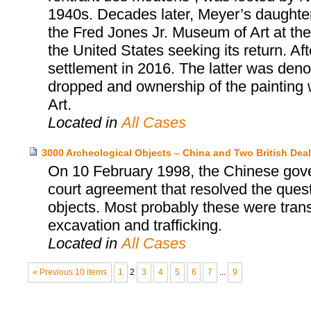
1940s. Decades later, Meyer’s daughter
the Fred Jones Jr. Museum of Art at the 
the United States seeking its return. Aft
settlement in 2016. The latter was den
dropped and ownership of the painting 
Art.
Located in
All Cases
3000 Archeological Objects – China and Two British Deal
On 10 February 1998, the Chinese gover
court agreement that resolved the ques
objects. Most probably these were trans
excavation and trafficking.
Located in
All Cases
« Previous 10 items
1
2
3
4
5
6
7
...
9