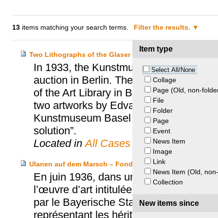
13
items matching your search terms.
Filter the results.
Item type
Two Lithographs of the Glaser Collection – Glaser Hei
In 1933, the Kunstmuseum Basel purcha
Select All/None
auction in Berlin. These works belonged 
Collage
Page (Old, non-folde
of the Art Library in Berlin. In 2004, t
File
two artworks by Edvard Munch, but the
Folder
Kunstmuseum Basel and the heirs of Cur
Page
solution”.
Event
News Item
Located in
All Cases
Image
Link
Ulanen auf dem Marsch – Fondation Max et Iris Stern 
News Item (Old, non-
En juin 1936, dans un contexte de mont
Collection
l’œuvre d’art intitulée « Ulanen auf de
par le Bayerische Staatsgemäldesammlu
New items since
représentant les héritiers de Max Stern