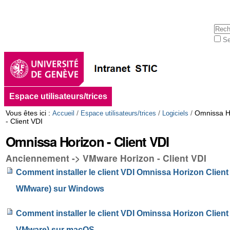
Aller
Outils
au
personnels
contenu.
Cherc
|
Se
Aller
Rech
à
avan
la
navigation
Navigation
Espace utilisateurs/trices
Vous êtes ici :
/
/
/
Omnissa H
Accueil
Espace utilisateurs/trices
Logiciels
- Client VDI
Omnissa Horizon - Client VDI
Anciennement -> VMware Horizon - Client VDI
Comment installer le client VDI Omnissa Horizon Client 
WMware) sur Windows
Comment installer le client VDI Ominssa Horizon Client 
VMware) sur macOS