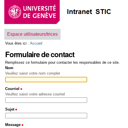
Aller
Outils
au
personnels
contenu.
|
Aller
Navigation
à
la
Espace utilisateurs/trices
navigation
Vous êtes ici :
Accueil
Formulaire de contact
Remplissez ce formulaire pour contacter les responsables de ce site.
Nom
Veuillez saisir votre nom complet
Courriel
(Requis)
Veuillez saisir votre adresse courriel
Sujet
(Requis)
Message
(Requis)