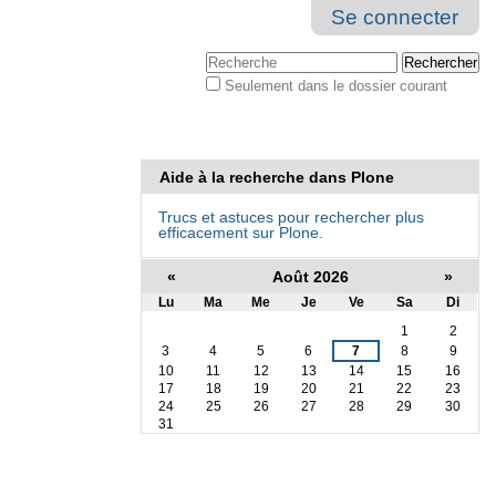
Se connecter
Chercher par
Seulement dans le dossier courant
Recherche
avancée…
Aide à la recherche dans Plone
Trucs et astuces pour rechercher plus
efficacement sur Plone.
«
Août 2026
»
Lu
Ma
Me
Je
Ve
Sa
Di
Août
1
2
3
4
5
6
7
8
9
10
11
12
13
14
15
16
17
18
19
20
21
22
23
24
25
26
27
28
29
30
31