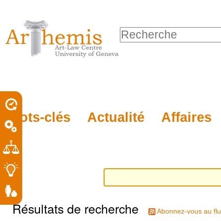
Outils
Sections
Aller
personnels
au
Chercher par
contenu.
Recherche
|
avancée…
Aller
à
la
porel
Mots-clés
Actualité
Affaires
navigation
roit
Résultats de recherche
Abonnez-vous au flu