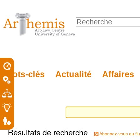
Outils
Sections
Aller
personnels
au
Chercher par
contenu.
Recherche
|
avancée…
Aller
à
la
porel
Mots-clés
Actualité
Affaires
navigation
roit
Résultats de recherche
Abonnez-vous au flu