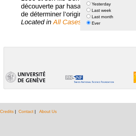
Yesterday
découverte par hasard en 2012 et conse
Last week
de déterminer l’origine des objets.
Last month
Located in
All Cases
Ever
Credits
|
Contact
|
About Us