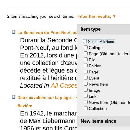
2
items matching your search terms.
Filter the results.
Item type
La Seine vue du Pont-Neuf, au fond le Louvre
Durant la Seconde Guerre mondiale, le
Select All/None
Pont-Neuf, au fond le Louvre" appartena
Collage
Page (Old, non-folderi
En 2012, lors d'une perquisition chez Co
File
une collection d'œuvres dont le tableau 
Folder
décède et lègue sa collection au Kuns
Page
restitué à l’héritière de Max Heilbronn.
Event
News Item
Located in
All Cases
Image
Link
Deux cavaliers sur la plage – Héritiers Friedmann, Kuns
News Item (Old, non-f
Bavière
Collection
En 1942, le marchand d’art Hildebrand Gu
de Max Liebermann qui a été spolié au c
New items since
1956 et son fils Cornelius hérite de sa 