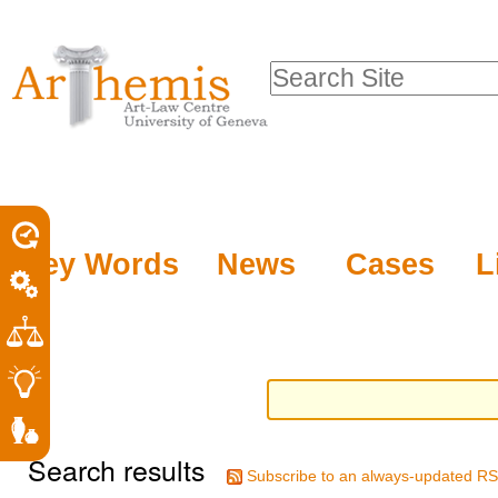
Personal
Sections
Skip
tools
to
Search Site
content.
Advanced
|
Search…
Skip
to
navigation
Key Words
News
Cases
L
Search results
Subscribe to an always-updated RS