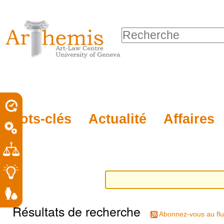
Outils
Sections
Aller
personnels
au
Chercher par
contenu.
Recherche
|
avancée…
Aller
à
la
porel
Mots-clés
Actualité
Affaires
navigation
roit
Résultats de recherche
Abonnez-vous au flu