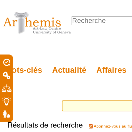
Outils
Sections
Aller
personnels
au
Chercher par
contenu.
Recherche
|
avancée…
Aller
à
la
porel
Mots-clés
Actualité
Affaires
navigation
roit
Résultats de recherche
Abonnez-vous au flu