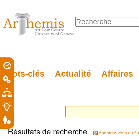
Outils
Sections
Aller
personnels
au
Chercher par
contenu.
Recherche
|
avancée…
Aller
à
la
porel
Mots-clés
Actualité
Affaires
navigation
roit
Résultats de recherche
Abonnez-vous au flu