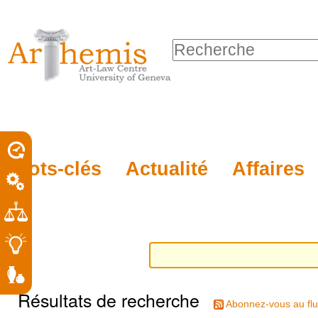
Outils
Sections
Aller
personnels
au
Chercher par
contenu.
Recherche
|
avancée…
Aller
à
la
porel
Mots-clés
Actualité
Affaires
navigation
roit
Résultats de recherche
Abonnez-vous au flu