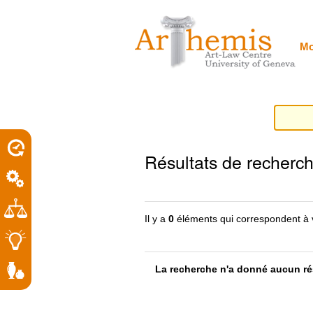
Outils
Sections
Aller
personnels
au
contenu.
|
Mo
Aller
à
la
navigation
porel
Résultats de recherc
roit
Il y a
0
éléments qui correspondent à 
La recherche n'a donné aucun rés