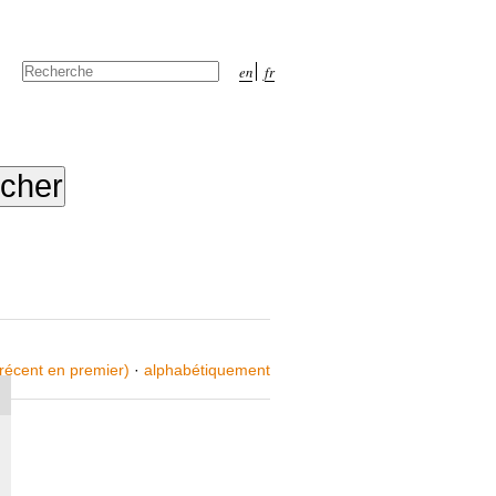
Chercher par
en
fr
Recherche
avancée…
 récent en premier)
·
alphabétiquement