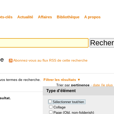
ts-clés
Actualité
Affaires
Bibliothèque
A propos
he
Abonnez-vous au flux RSS de cette recherche
vos termes de recherche.
Filtrer les résultats
Trier par
pertinence
·
date (le plus
Type d'élément
ultat.
Sélectionner tout/rien
Collage
Page (Old, non-folderish)