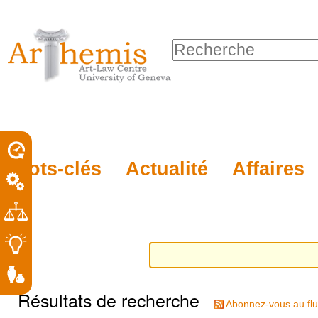
Outils
Sections
Aller
personnels
au
Chercher par
contenu.
Recherche
|
avancée…
Aller
à
la
porel
Mots-clés
Actualité
Affaires
navigation
roit
Résultats de recherche
Abonnez-vous au flu