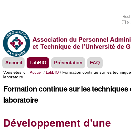
Aller
Outils
au
personnels
contenu.
Cherc
|
Se
Aller
Rech
à
avan
la
navigation
Navigation
Accueil
LabBIO
Présentation
FAQ
Vous êtes ici :
/
/
Formation continue sur les techniqu
Accueil
LabBIO
laboratoire
Formation continue sur les techniques 
laboratoire
Développement d'une