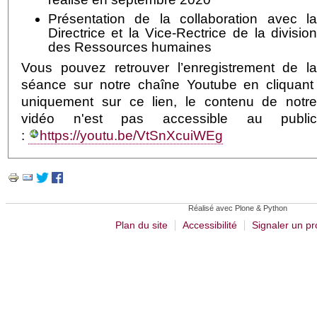
Présentation de la collaboration avec l
Directrice et la Vice-Rectrice de la divisio
des Ressources humaines
Vous pouvez retrouver
l’enregistrement de l
séance sur notre chaîne Youtube en cliquan
uniquement sur ce lien, le contenu de notr
vidéo n'est pas accessible au publi
:
https://youtu.be/VtSnXcuiWEg
Actions
sur
le
Réalisé avec Plone & Python
document
Plan du site
Accessibilité
Signaler un p