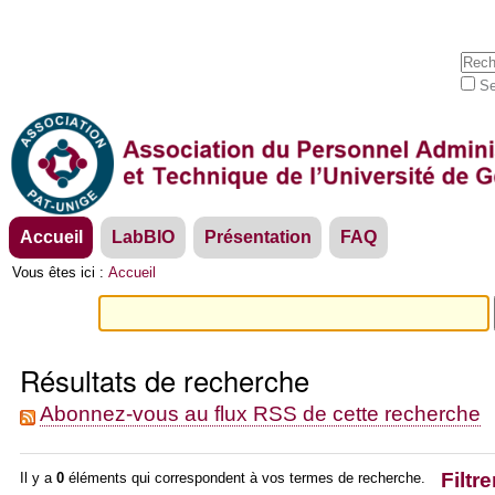
Aller
Outils
au
personnels
contenu.
Cherc
|
Se
Aller
Rech
à
avan
la
navigation
Navigation
Accueil
LabBIO
Présentation
FAQ
Vous êtes ici :
Accueil
Résultats de recherche
Abonnez-vous au flux RSS de cette recherche
Filtre
Il y a
0
éléments qui correspondent à vos termes de recherche.