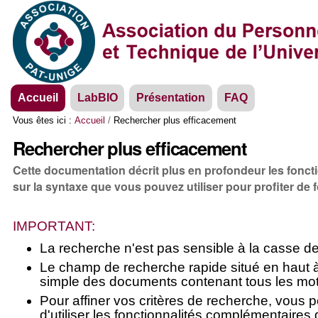
Aller
Outils
au
personnels
contenu.
|
Aller
à
la
Navigation
navigation
Accueil
LabBIO
Présentation
FAQ
Vous êtes ici :
Accueil
/
Rechercher plus efficacement
Rechercher plus efficacement
Cette documentation décrit plus en profondeur les foncti
sur la syntaxe que vous pouvez utiliser pour profiter de
IMPORTANT:
La recherche n'est pas sensible à la casse d
Le champ de recherche rapide situé en haut à
simple des documents contenant tous les mot
Pour affiner vos critères de recherche, vous 
d'utiliser les fonctionnalités complémentaires