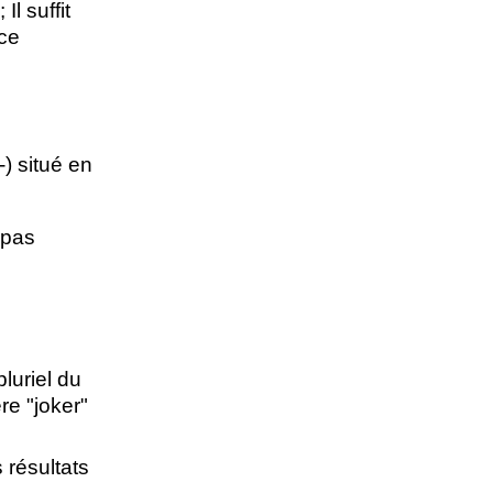
l suffit
 ce
-) situé en
 pas
luriel du
re "joker"
 résultats