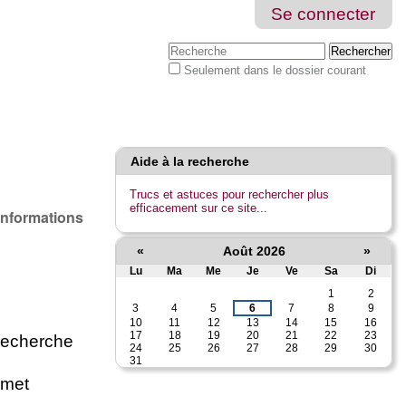
Se connecter
Chercher par
Seulement dans le dossier courant
Recherche
avancée…
Aide à la recherche
Trucs et astuces pour rechercher plus
efficacement sur ce site...
 informations
«
Août 2026
»
Lu
Ma
Me
Je
Ve
Sa
Di
Août
1
2
3
4
5
6
7
8
9
10
11
12
13
14
15
16
17
18
19
20
21
22
23
 recherche
24
25
26
27
28
29
30
31
rmet