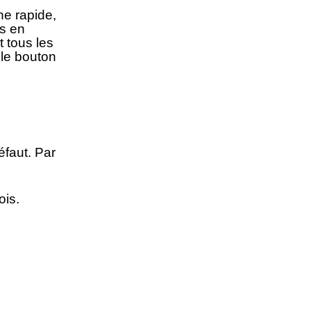
e rapide,
s en
 tous les
 le bouton
éfaut. Par
ois.