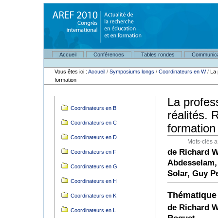
Aller
au
contenu.
|
Aller
à
Navigation
la
Accueil
Conférences
Tables rondes
Communica
Outils
navigation
personnels
Vous êtes ici :
Accueil
/
Symposiums longs
/
Coordinateurs en W
/
La 
formation
La profess
Navigation
Coordinateurs en B
réalités.
Coordinateurs en C
formation
Coordinateurs en D
Mots-clés a
de Richard W
Coordinateurs en F
Abdesselam, 
Coordinateurs en G
Solar, Guy Pe
Coordinateurs en H
Thématique
Coordinateurs en K
de Richard W
Coordinateurs en L