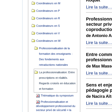
Roquet
Coordinateurs en M
Thématique
Lire la suite
du
Coordinateurs en P
symposium
Professionn
Coordinateurs en R
-
secteur priv
Coordinateurs en S
coproduction
Coordinateurs en V
de Antonio A
Coordinateurs en W
Professionnalisati
Lire la suite
et
Professionnalisation de la
développement
Entre comma
formation des enseignants :
professionnel
professionna
Des fondements aux
du
secteur
retraductions nationales
de Max Mass
privé
Entre
Lire la suite
La professionnalisation: Entre
de
commande
prescriptions et réalités.
sécurité
de
«
Regards croisés en éducation
Sens et enje
formation
la
et formation
pédagogie p
et
surveillance
dispositifs
Thématique du symposium
de Nacira Aï
humaine
de
».
Professionnalisation et
Sens
Lire la suite
professionnalisatio
Une
développement professionnel du
et
:
coproduction
secteur privé de sécurité « la
enjeux