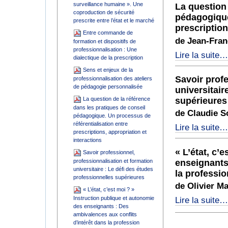
Une
de
surveillance humaine ». Une
La question 
de
dialectique
coproduction de sécurité
sécurité
pédagogique
la
de
prescrite entre l’état et le marché
prescrite
prescription
professionnalisatio
la
entre
Entre commande de
des
prescription
de Jean-Fran
l’état
formation et dispositifs de
ateliers
-
et
professionnalisation : Une
La
Lire la suite
de
dialectique de la prescription
le
question
pédagogie
marché
Sens et enjeux de la
de
personnalisée
-
Savoir profe
professionnalisation des ateliers
la
-
de pédagogie personnalisée
universitair
référence
supérieures
La question de la référence
dans
dans les pratiques de conseil
les
de Claudie So
pédagogique. Un processus de
pratiques
référentialisation entre
Savoir
Lire la suite
de
prescriptions, appropriation et
professionnel,
conseil
interactions
professionnalisatio
pédagogique.
« L’état, c’
Savoir professionnel,
et
Un
enseignants
professionnalisation et formation
formation
processus
universitaire : Le défi des études
la professio
universitaire
de
professionnelles supérieures
:
référentialisation
de Olivier Ma
« L’état, c’est moi ? »
Le
entre
Instruction publique et autonomie
«
Lire la suite
défi
prescriptions,
des enseignants : Des
L’état,
des
appropriation
ambivalences aux conflits
c’est
études
et
d’intérêt dans la profession
moi
professionnelles
interactions