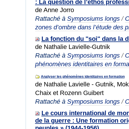
: La question de l’ethos profess
de Anne Jorro
Rattaché à
Symposiums longs
/
C
zones d’ombre dans l’étude des p
La fonction du "soi" dans l
de Nathalie Lavielle-Gutnik
Rattaché à
Symposiums longs
/
C
phénomènes identitaires en forma
Analyser les phénomènes identitaires en formation
de Nathalie Lavielle - Gutnik, Mo
Chaix et Rozenn Guibert
Rattaché à
Symposiums longs
/
C
Le cours international de mo
de la guerre : Une formation or
peuples » (1944-1956)