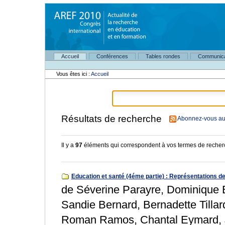
Aller
au
contenu.
|
Aller
à
Navigation
la
Accueil
Conférences
Tables rondes
Communica
Outils
navigation
personnels
Vous êtes ici :
Accueil
Résultats de recherche
Abonnez-vous au 
Il y a
97
éléments qui correspondent à vos termes de recher
Education et santé (4éme partie) : Représentations de
de Séverine Parayre, Dominique B
Sandie Bernard, Bernadette Tillar
Roman Ramos, Chantal Eymard, Ja