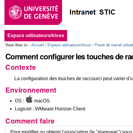
Aller
Outils
au
personnels
contenu.
|
Aller
Navigation
à
la
Espace utilisateurs/trices
navigation
Vous êtes ici :
Accueil
/
Espace utilisateurs/trices
/
Poste de travail virtue
Comment configurer les touches de ra
Contexte
La configuration des touches de raccourci peut varier d'u
Environnement
OS :
macOS
Logiciel : WMware Horizon Client
Comment faire
Pour modifier ou obtenir l'association (le "mappage") sou