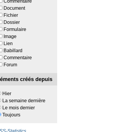
Commentaire
ple
Document
Fichier
Dossier
AS.ti
Formulaire
Image
Lien
AS.ti
Babillard
Commentaire
tudiant)
Forum
tiClient
léments créés depuis
SS-Amos
Hier
La semaine dernière
Le mois dernier
S-Statistics
Toujours
S-Statistics