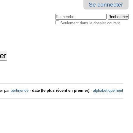
Se connecter
Chercher par
Seulement dans le dossier courant
Recherche
avancée…
er par
pertinence
·
date (le plus récent en premier)
·
alphabétiquement