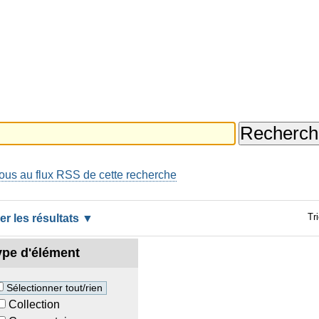
us au flux RSS de cette recherche
Tri
rer les résultats
ype d'élément
ple
Sélectionner tout/rien
Collection