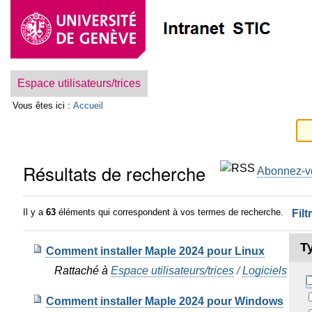
Aller
Outils
au
personnels
contenu.
|
Aller
Navigation
à
la
Espace utilisateurs/trices
navigation
Vous êtes ici :
Accueil
Résultats de recherche
Abonnez-vo
Il y a
63
éléments qui correspondent à vos termes de recherche.
Filt
T
Comment installer Maple 2024 pour Linux
Rattaché à
Espace utilisateurs/trices
/
Logiciels
/
Ma
Comment installer Maple 2024 pour Windows