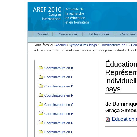
Aller
au
contenu.
|
Aller
à
Navigation
la
Accueil
Conférences
Tables rondes
Communica
Outils
navigation
personnels
Vous êtes ici :
Accueil
/
Symposiums longs
/
Coordinateurs en P
/
Edu
à la sexualité : Représentations sociales, conceptions individuelles e
Éducation 
Navigation
Coordinateurs en B
Représent
Coordinateurs en C
individuel
Coordinateurs en D
pays.
Coordinateurs en F
de Dominique
Coordinateurs en G
Graça Simoe
Coordinateurs en H
Education à
Coordinateurs en K
Coordinateurs en L