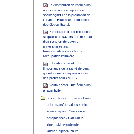
La contribution de l’éducation
à la santé au développement
sociocognitif et à la promotion de
la santé : Etude des conceptions
des élèves libanais
Participation d'une production
singulière de savoirs comme effet
d'un transfert de savoirs
universitaires aux
transformations sociales de
l'occupation infirmière
Education et santé : De
l’importance de la santé de ceux
qui éduquent – Enquête auprès
des professeurs d’EPS
S’auto-santer. Une éducation
à l’agentivité
Les écoles des régions alpines
et les transformations socio-
économiques : Contexte et
perspectives / Schulen in
einem sich wandelnden
ländlich-alpinen Raum: