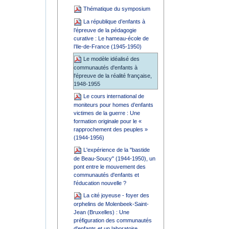
Thématique du symposium
La république d’enfants à
l’épreuve de la pédagogie
curative : Le hameau-école de
l’Ile-de-France (1945-1950)
Le modèle idéalisé des
communautés d'enfants à
l'épreuve de la réalité française,
1948-1955
Le cours international de
moniteurs pour homes d’enfants
victimes de la guerre : Une
formation originale pour le «
rapprochement des peuples »
(1944-1956)
L'expérience de la "bastide
de Beau-Soucy" (1944-1950), un
pont entre le mouvement des
communautés d'enfants et
l'éducation nouvelle ?
La cité joyeuse - foyer des
orphelins de Molenbeek-Saint-
Jean (Bruxelles) : Une
préfiguration des communautés
d'enfants et un laboratoire