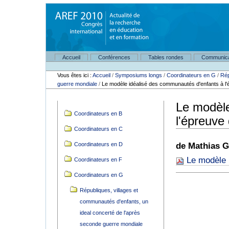
Aller
au
contenu.
|
Aller
à
Navigation
la
Accueil
Conférences
Tables rondes
Communica
Outils
navigation
personnels
Vous êtes ici :
Accueil
/
Symposiums longs
/
Coordinateurs en G
/
Rép
guerre mondiale
/
Le modèle idéalisé des communautés d'enfants à l'é
Le modèle
Navigation
Coordinateurs en B
l'épreuve 
Coordinateurs en C
Coordinateurs en D
de Mathias G
Le modèle 
Coordinateurs en F
Coordinateurs en G
Républiques, villages et
communautés d'enfants, un
ideal concerté de l'après
seconde guerre mondiale