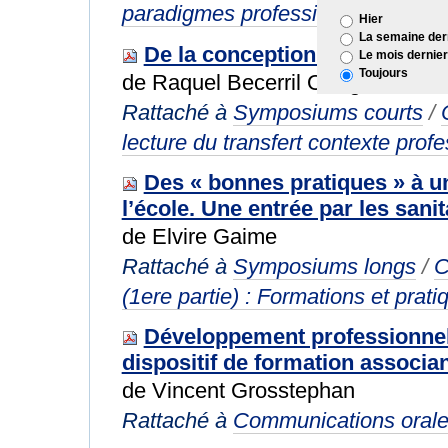
paradigmes professionnels
Hier
La semaine der
De la conception à l'usage de
Le mois dernier
Toujours
de Raquel Becerril Ortega
Rattaché à
Symposiums courts
/
lecture du transfert contexte prof
Des « bonnes pratiques » à un 
l’école. Une entrée par les sanit
de Elvire Gaime
Rattaché à
Symposiums longs
/
C
(1ere partie) : Formations et prati
Développement professionnel
dispositif de formation associa
de Vincent Grosstephan
Rattaché à
Communications oral