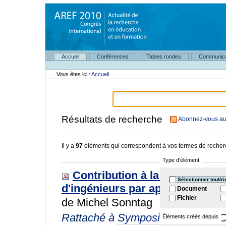
Aller
au
contenu.
|
Aller
à
Navigation
la
Accueil
Conférences
Tables rondes
Communica
Outils
navigation
personnels
Vous êtes ici :
Accueil
Résultats de recherche
Abonnez-vous au 
Il y a
97
éléments qui correspondent à vos termes de recher
Type d'élément
Contribution à la formation e
Sélectionner tout/ri
d'ingénieurs par apprentissage
Document
Fichier
de Michel Sonntag
Rattaché à
Symposiums longs
/
C
Éléments créés depuis