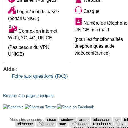
Email en @unige.ch
Webcam
Casque
Login / mot de passe
(portail UNIGE)
Numéro de téléphone
UNIGE nominatif
Connexion internet :
Wi-Fi, 3G, 4G, UNIGE
(pour les fonctionnalités
téléphoniques et de
(Pas besoin du VPN
vidéoconférence)
UNIGE)
Aide :
Foire aux questions (FAQ)
Revenir à la page principale
Actions
sur
le
Mots-clés associés :
cisco
windows
xmpp
téléphoner
ios
te
téléphone
téléphonie
mac
téléphones
telephones
linux
document