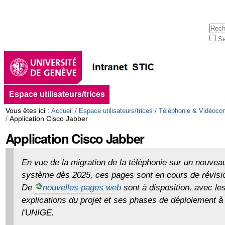
Aller
Outils
au
personnels
contenu.
Cherc
|
Se
Aller
Rech
à
avan
la
navigation
Navigation
Espace utilisateurs/trices
Vous êtes ici :
/
/
Accueil
Espace utilisateurs/trices
Téléphonie & Vidéoco
/
Application Cisco Jabber
Application Cisco Jabber
En vue de la migration de la téléphonie sur un nouvea
système dès 2025, ces pages sont en cours de révisi
De
nouvelles pages web
sont à disposition, avec le
explications du projet et ses phases de déploiement à
l'UNIGE.