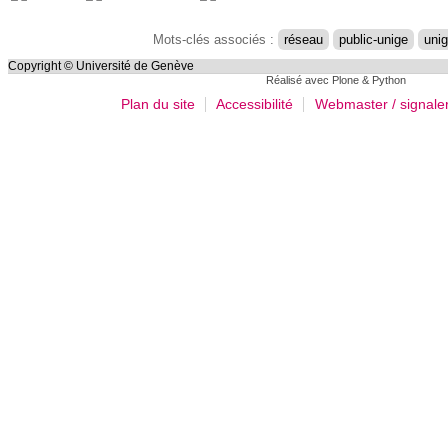
sur
le
Mots-clés associés :
réseau
public-unige
uni
document
Copyright © Université de Genève
Réalisé avec Plone & Python
Plan du site
Accessibilité
Webmaster / signale