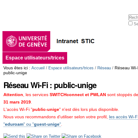
Aller
Outils
au
personnels
contenu.
Cherc
|
Se
Aller
Rech
à
avan
la
navigation
Navigation
Espace utilisateurs/trices
Vous êtes ici :
/
/
/
Réseau Wi-F
Accueil
Espace utilisateurs/trices
Réseau
public-unige
Réseau Wi-Fi : public-unige
Attention
, les services
SWITCHconnect et PWLAN
sont stoppés de
31 mars 2019
.
L'accès Wi-Fi "
public-unige
" n'est dès lors plus disponible.
Nous vous recommandons d'utiliser selon votre profil,
les accès Wi-F
"
eduroam
" ou "
guest-unige
"
.
Actions