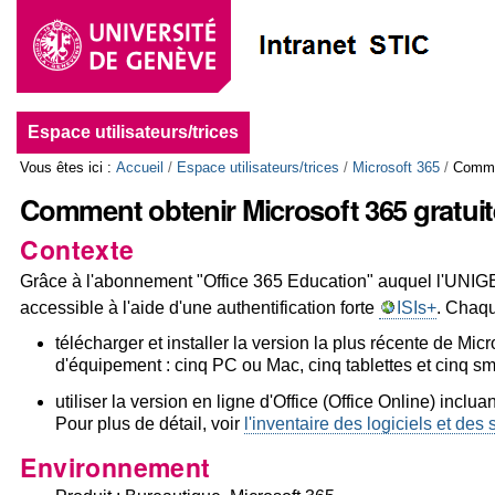
Aller
Outils
au
personnels
contenu.
|
Aller
Navigation
à
la
Espace utilisateurs/trices
navigation
Vous êtes ici :
Accueil
/
Espace utilisateurs/trices
/
Microsoft 365
/
Commen
Comment obtenir Microsoft 365 gratui
Contexte
Grâce à l'abonnement "Office 365 Education" auquel l'UNIG
accessible à l'aide d'une authentification forte
ISIs+
. Chaqu
télécharger et installer la version la plus récente de Micr
d'équipement : cinq PC ou Mac, cinq tablettes et cinq 
utiliser la version en ligne d'Office (Office Online) inclu
Pour plus de détail, voir
l'inventaire des logiciels et des
Environnement