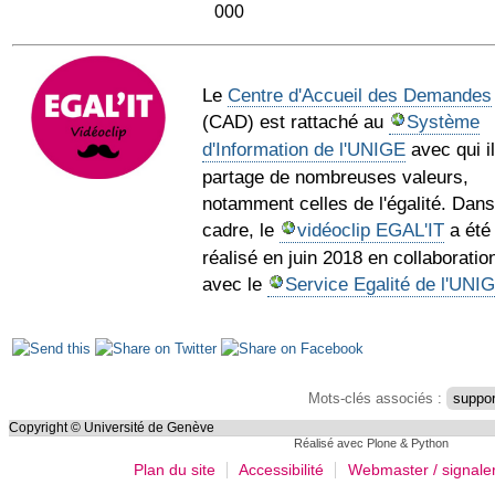
000
Le
Centre d'Accueil des Demandes
(CAD) est rattaché au
Système
d'Information de l'UNIGE
avec qui il
partage de nombreuses valeurs,
notamment celles de l'égalité. Dan
cadre, le
vidéoclip EGAL'IT
a été
réalisé en juin 2018 en collaboratio
avec le
Service Egalité de l'UNI
Actions
sur
le
Mots-clés associés :
suppor
document
Copyright © Université de Genève
Réalisé avec Plone & Python
Plan du site
Accessibilité
Webmaster / signale