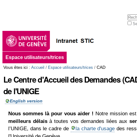
Aller
Outils
au
personnels
contenu.
Cherc
|
Se
Aller
Rech
à
avan
la
navigation
Navigation
Espace utilisateurs/trices
Vous êtes ici :
/
/
CAD
Accueil
Espace utilisateurs/trices
Le Centre d'Accueil des Demandes (CA
de l'UNIGE
English version
Nous sommes là pour vous aider !
Notre mission est
meilleurs délais
à toutes vos demandes liées aux
se
l’UNIGE, dans le cadre de
la charte d'usage
des ress
l'Université de Genève.