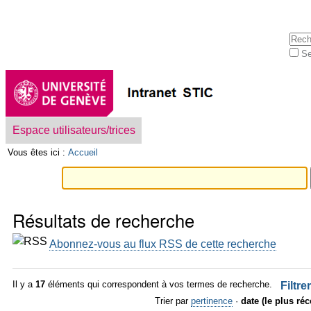
Aller
Outils
au
personnels
contenu.
Cherc
|
Se
Aller
Rech
à
avan
la
navigation
Navigation
Espace utilisateurs/trices
Vous êtes ici :
Accueil
Résultats de recherche
Abonnez-vous au flux RSS de cette recherche
Il y a
17
éléments qui correspondent à vos termes de recherche.
Filtre
Trier par
pertinence
·
date (le plus ré