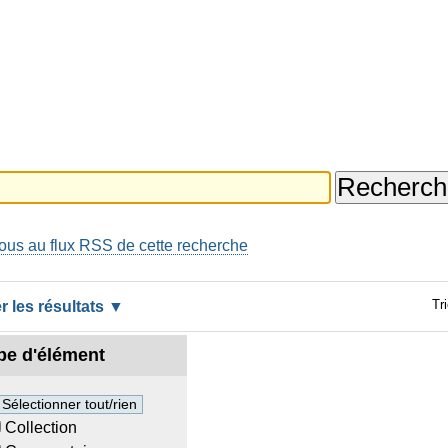
us au flux RSS de cette recherche
Tri
er les résultats
pe d'élément
 Vidéoconférence
Sélectionner tout/rien
Collection