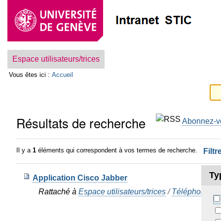
Aller
Outils
au
personnels
contenu.
|
Aller
Navigation
à
la
Espace utilisateurs/trices
navigation
Vous êtes ici :
Accueil
Résultats de recherche
Abonnez-vo
Il y a
1
éléments qui correspondent à vos termes de recherche.
Filtr
Ty
Application Cisco Jabber
Rattaché à
Espace utilisateurs/trices
/
Téléphonie &