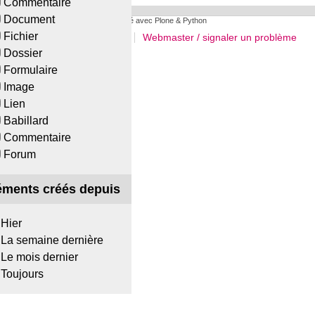
Commentaire
Document
Réalisé avec Plone & Python
Fichier
Plan du site
Accessibilité
Webmaster / signaler un problème
Dossier
Formulaire
Image
Lien
Babillard
Commentaire
Forum
éments créés depuis
Hier
La semaine dernière
Le mois dernier
Toujours