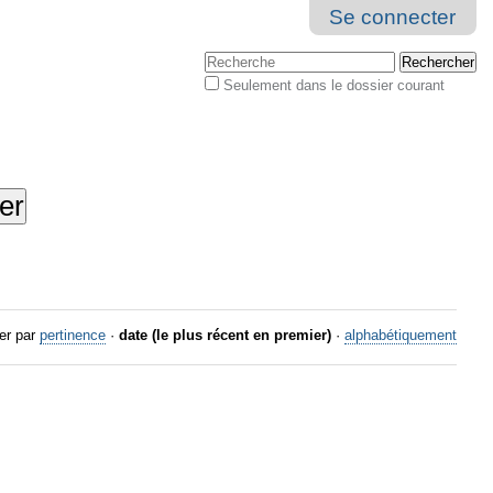
Se connecter
Chercher par
Seulement dans le dossier courant
Recherche
avancée…
er par
pertinence
·
date (le plus récent en premier)
·
alphabétiquement