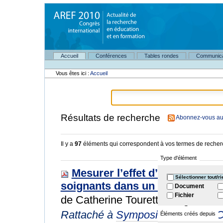
Aller
au
contenu.
|
Aller
à
Navigation
la
Accueil
Conférences
Tables rondes
Communica
Outils
navigation
personnels
Vous êtes ici :
Accueil
Résultats de recherche
Abonnez-vous au 
Il y a
97
éléments qui correspondent à vos termes de recher
Type d'élément
Mesurer l’effet d’une formatio
Sélectionner tout/ri
soignants dans un réseau diabè
Document
Fichier
de Catherine Tourette-Turgis et 
Rattaché à
Symposiums longs
/
C
Éléments créés depuis