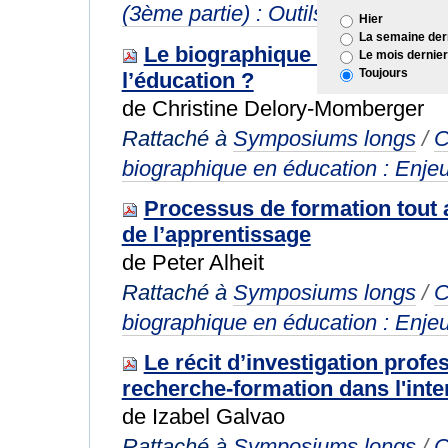
(3ème partie) : Outils et évaluatio
Hier
La semaine der
Le biographique : Quel espac
Le mois dernier
Toujours
l’éducation ?
de Christine Delory-Momberger
Rattaché à
Symposiums longs
/
C
biographique en éducation : Enjeu
Processus de formation tout a
de l’apprentissage
de Peter Alheit
Rattaché à
Symposiums longs
/
C
biographique en éducation : Enjeu
Le récit d’investigation profe
recherche-formation dans l'inte
de Izabel Galvao
Rattaché à
Symposiums longs
/
C