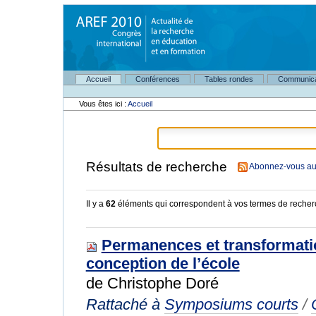
Aller
au
contenu.
|
Aller
à
Navigation
la
Accueil
Conférences
Tables rondes
Communica
Outils
navigation
personnels
Vous êtes ici :
Accueil
Résultats de recherche
Abonnez-vous au 
Il y a
62
éléments qui correspondent à vos termes de recher
Permanences et transformatio
conception de l’école
de Christophe Doré
Rattaché à
Symposiums courts
/