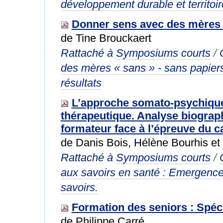
développement durable et territoi
Donner sens avec des mères s
de Tine Brouckaert
Rattaché à
Symposiums courts
/
des mères « sans » - sans papiers
résultats
L’approche somato-psychique
thérapeutique. Analyse biograph
formateur face à l’épreuve du c
de Danis Bois, Hélène Bourhis et
Rattaché à
Symposiums courts
/
aux savoirs en santé : Emergence
savoirs.
Formation des seniors : Spéci
de Philippe Carré