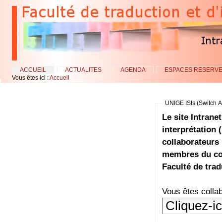
Aller
au
contenu.
|
Aller
à
la
navigation
ACCUEIL
ACTUALITES
AGENDA
ESPACES RESERV
Sections
Outils
Vous êtes ici :
Accueil
personnels
UNIGE ISIs (Switch A
Le site Intrane
interprétation 
collaborateurs 
membres du cor
Faculté de trad
Vous êtes collab