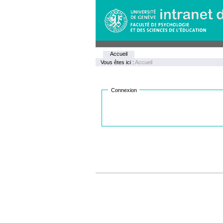
Aller
Navigation
au
contenu.
|
Aller
à
Outils
la
Accueil
personnels
navigation
Vous êtes ici :
Accueil
Connexion