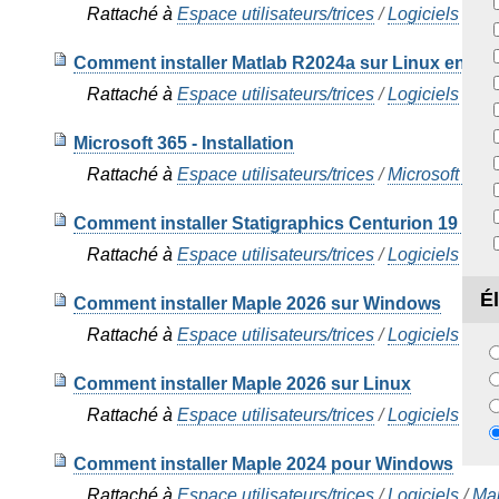
Rattaché à
Espace utilisateurs/trices
/
Logiciels
/
Mat
Comment installer Matlab R2024a sur Linux en tant
Rattaché à
Espace utilisateurs/trices
/
Logiciels
/
Mat
Microsoft 365 - Installation
Rattaché à
Espace utilisateurs/trices
/
Microsoft 365
Comment installer Statigraphics Centurion 19 su
Rattaché à
Espace utilisateurs/trices
/
Logiciels
/
Sta
É
Comment installer Maple 2026 sur Windows
Rattaché à
Espace utilisateurs/trices
/
Logiciels
/
Ma
Comment installer Maple 2026 sur Linux
Rattaché à
Espace utilisateurs/trices
/
Logiciels
/
Ma
Comment installer Maple 2024 pour Windows
Rattaché à
Espace utilisateurs/trices
/
Logiciels
/
Ma