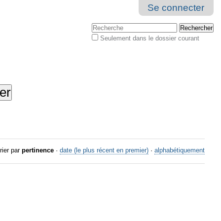
Se connecter
Chercher par
Seulement dans le dossier courant
Recherche
avancée…
rier par
pertinence
·
date (le plus récent en premier)
·
alphabétiquement