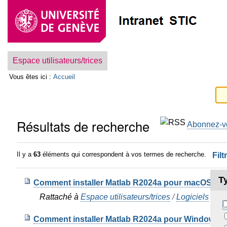
Aller
Outils
au
personnels
contenu.
|
Aller
Navigation
à
la
Espace utilisateurs/trices
navigation
Vous êtes ici :
Accueil
Résultats de recherche
Abonnez-vo
Il y a
63
éléments qui correspondent à vos termes de recherche.
Filt
T
Comment installer Matlab R2024a pour macOS en ta
Rattaché à
Espace utilisateurs/trices
/
Logiciels
/
Mat
Comment installer Matlab R2024a pour Windows en 