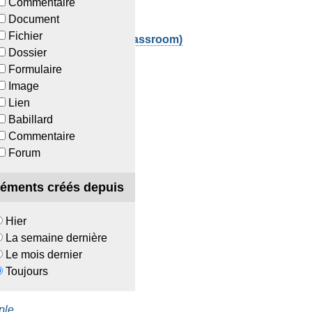
Commentaire
lab
Document
Fichier
 qu'étudiant-e (licence Classroom)
Dossier
lab
Formulaire
Image
Lien
Babillard
Commentaire
r Windows
Forum
tgraphics-Centurion
léments créés depuis
ple
Hier
La semaine dernière
Le mois dernier
ple
Toujours
ple