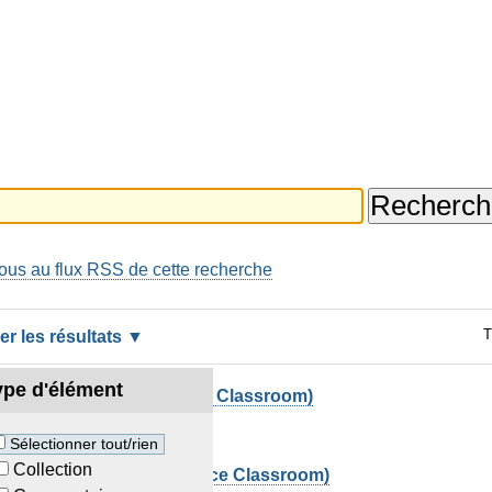
us au flux RSS de cette recherche
T
rer les résultats
ype d'élément
nt qu'étudiant-e (licence Classroom)
lab
Sélectionner tout/rien
Collection
tant qu'étudiant-e (licence Classroom)