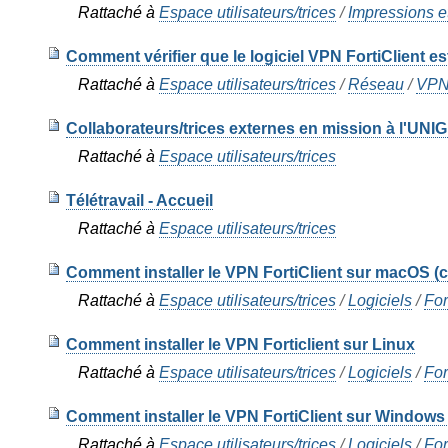
Rattaché à
Espace utilisateurs/trices
/
Impressions e
Comment vérifier que le logiciel VPN FortiClient es
Rattaché à
Espace utilisateurs/trices
/
Réseau
/
VP
Collaborateurs/trices externes en mission à l'UNI
Rattaché à
Espace utilisateurs/trices
Télétravail - Accueil
Rattaché à
Espace utilisateurs/trices
Comment installer le VPN FortiClient sur macOS (co
Rattaché à
Espace utilisateurs/trices
/
Logiciels
/
For
Comment installer le VPN Forticlient sur Linux
Rattaché à
Espace utilisateurs/trices
/
Logiciels
/
For
Comment installer le VPN FortiClient sur Windows (
Rattaché à
Espace utilisateurs/trices
/
Logiciels
/
For