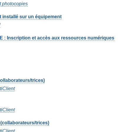
t photocopies
t installé sur un équipement
N
GE : Inscription et accès aux ressources numériques
llaborateurs/trices)
tiClient
tiClient
collaborateurs/trices)
tiClient