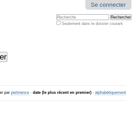
Se connecter
Chercher par
Seulement dans le dossier courant
Recherche
avancée…
er par
pertinence
·
date (le plus récent en premier)
·
alphabétiquement