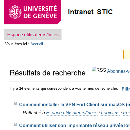
Aller
Outils
au
personnels
contenu.
|
Aller
Navigation
à
la
Espace utilisateurs/trices
navigation
Vous êtes ici :
Accueil
Résultats de recherche
Abonnez-vo
Il y a
14
éléments qui correspondent à vos termes de recherche.
Filt
Comment installer le VPN FortiClient sur macOS (é
Rattaché à
Espace utilisateurs/trices
/
Logiciels
/
For
Comment utiliser son imprimante réseau privée l