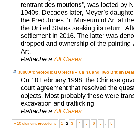
rentrant des moutons”, was looted by Na
1940s. Decades later, Meyer’s daughter
the Fred Jones Jr. Museum of Art at the 
the United States seeking its return. Aft
settlement in 2016. The latter was den
dropped and ownership of the painting 
Art.
Rattaché à
All Cases
3000 Archeological Objects – China and Two British Deal
On 10 February 1998, the Chinese gover
court agreement that resolved the ques
objects. Most probably these were trans
excavation and trafficking.
Rattaché à
All Cases
« 10 éléments précédents
1
2
3
4
5
6
7
...
9