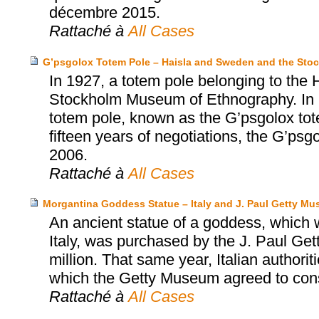
décembre 2015.
Rattaché à
All Cases
G’psgolox Totem Pole – Haisla and Sweden and the St
In 1927, a totem pole belonging to the 
Stockholm Museum of Ethnography. In 199
totem pole, known as the G’psgolox tote
fifteen years of negotiations, the G’psg
2006.
Rattaché à
All Cases
Morgantina Goddess Statue – Italy and J. Paul Getty M
An ancient statue of a goddess, which wa
Italy, was purchased by the J. Paul Ge
million. That same year, Italian authori
which the Getty Museum agreed to consid
Rattaché à
All Cases