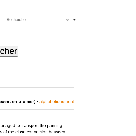
Chercher par
en
fr
Recherche
avancée…
récent en premier)
·
alphabétiquement
anaged to transport the painting
iew of the close connection between