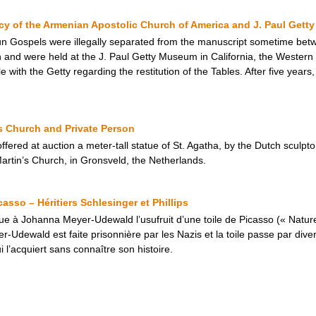
cy of the Armenian Apostolic Church of America and J. Paul Get
un Gospels were illegally separated from the manuscript sometime be
n and were held at the J. Paul Getty Museum in California, the Western 
 with the Getty regarding the restitution of the Tables. After five year
’s Church and Private Person
ered at auction a meter-tall statue of St. Agatha, by the Dutch sculpt
Martin’s Church, in Gronsveld, the Netherlands.
asso – Héritiers Schlesinger et Phillips
ue à Johanna Meyer-Udewald l’usufruit d’une toile de Picasso (« Natur
-Udewald est faite prisonnière par les Nazis et la toile passe par dive
i l’acquiert sans connaître son histoire.