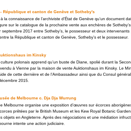
 - République et canton de Genève et Sotheby's
 à la connaissance de l’archiviste d’État de Genève qu’un document dat
gure sur le catalogue de la prochaine vente aux enchères de Sotheby’
er septembre 2017 entre Sotheby’s, le possesseur et deux intervenants
né entre la République et canton de Genève, Sotheby’s et le possesseur.
Auktionshaus im Kinsky
la culture polonais apprend qu’un buste de Diane, spolié durant la Sec
vendu à Vienne par la maison de vente Auktionshaus im Kinsky. Le Minis
’aide de cette dernière et de l’Ambassadeur ainsi que du Consul général
8 décembre 2015.
usée de Melbourne c. Dja Dja Wurrung
e Melbourne organise une exposition d’œuvres sur écorces aborigènes.
orces prêtées par le British Museum et les Kew Royal Botanic Gardens.
s objets en Angleterre. Après des négociations et une médiation infruc
urne intente une action judiciaire.