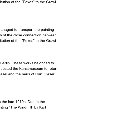
ution of the "Foxes" to the Grawi
anaged to transport the painting
iew of the close connection between
ution of the "Foxes" to the Grawi
 Berlin. These works belonged to
 requested the Kunstmuseum to return
sel and the heirs of Curt Glaser
 the late 1910s. Due to the
inting “The Windmill” by Karl