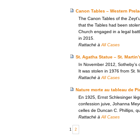
Canon Tables – Western Prela
The Canon Tables of the Zeyt’
that the Tables had been stole
Church engaged in a legal battle
in 2015.
Rattaché à
All Cases
St. Agatha Statue – St. Martin
In November 2012, Sotheby’s off
It was stolen in 1976 from St. 
Rattaché à
All Cases
Nature morte au tableau de Pic
En 1925, Ernst Schlesinger lèg
confession juive, Johanna Meyer
celles de Duncan C. Phillips, qu
Rattaché à
All Cases
1
2