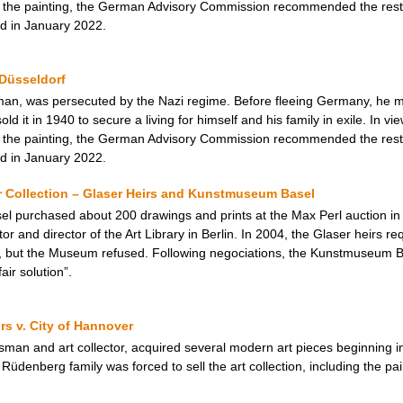
f the painting, the German Advisory Commission recommended the restit
ed in January 2022.
 Düsseldorf
man, was persecuted by the Nazi regime. Before fleeing Germany, he m
d it in 1940 to secure a living for himself and his family in exile. In v
f the painting, the German Advisory Commission recommended the restit
ed in January 2022.
r Collection – Glaser Heirs and Kunstmuseum Basel
l purchased about 200 drawings and prints at the Max Perl auction in
ctor and director of the Art Library in Berlin. In 2004, the Glaser heirs
 but the Museum refused. Following negociations, the Kunstmuseum Ba
ir solution”.
s v. City of Hannover
an and art collector, acquired several modern art pieces beginning in
e Rüdenberg family was forced to sell the art collection, including the pa