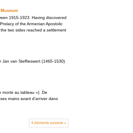
ty Museum
tween 1915-1923. Having discovered
Prelacy of the Armenian Apostolic
s, the two sides reached a settlement
or Jan van Steffieswert (1465-1530).
e morte au tableau »). De
rses mains avant d’arriver dans
4 éléments suivants »