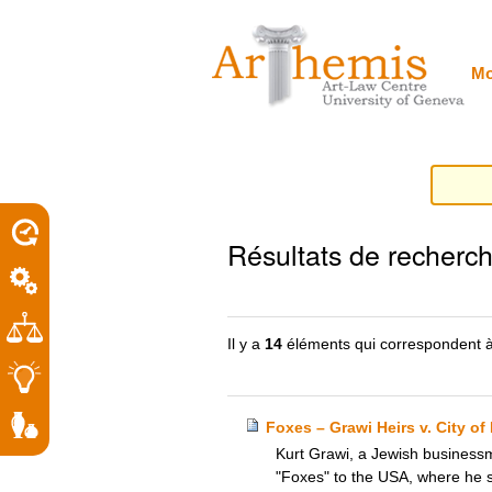
Outils
Sections
Aller
personnels
au
contenu.
|
Mo
Aller
à
la
navigation
porel
Résultats de recherc
roit
Il y a
14
éléments qui correspondent à
Foxes – Grawi Heirs v. City of
Kurt Grawi, a Jewish business
"Foxes" to the USA, where he sol