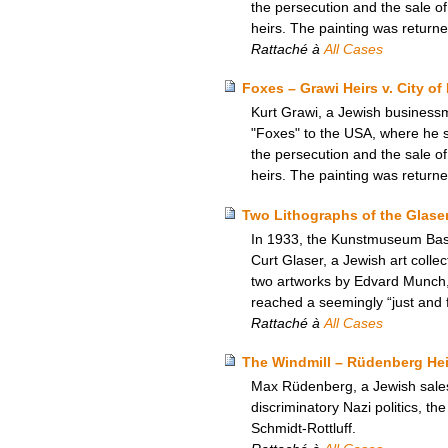
the persecution and the sale o
heirs. The painting was return
Rattaché à
All Cases
Foxes – Grawi Heirs v. City of
Kurt Grawi, a Jewish business
"Foxes" to the USA, where he sol
the persecution and the sale o
heirs. The painting was return
Two Lithographs of the Glase
In 1933, the Kunstmuseum Base
Curt Glaser, a Jewish art colle
two artworks by Edvard Munch,
reached a seemingly “just and fa
Rattaché à
All Cases
The Windmill – Rüdenberg Heir
Max Rüdenberg, a Jewish salesm
discriminatory Nazi politics, th
Schmidt-Rottluff.